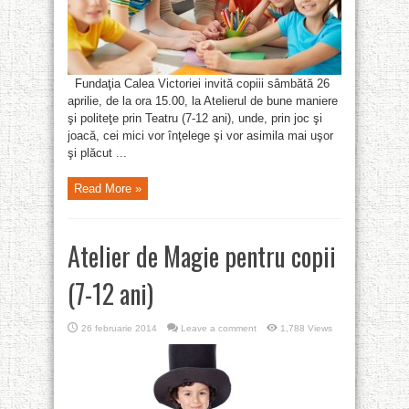
Fundaţia Calea Victoriei invită copiii sâmbătă 26
aprilie, de la ora 15.00, la Atelierul de bune maniere
şi politeţe prin Teatru (7-12 ani), unde, prin joc şi
joacă, cei mici vor înţelege şi vor asimila mai uşor
şi plăcut ...
Read More »
Atelier de Magie pentru copii
(7-12 ani)
26 februarie 2014
Leave a comment
1,788 Views