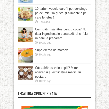
10 farfurii vesele care îi pot convinge
pe cei mici să guste și alimentele pe
care le refuză
9 zile ago
Cum gătim sănătos pentru copii? Nu
doar ingredientele contează, ci și felul
în care le preparăm
10 zile ago
Supă-cremă de morcovi
10 zile ago
Cât zahăr au voie copiii? Mituri,
adevăruri și explicațiile medicului
pediatru
10 zile ago
LEGATURA SPONSORIZATA