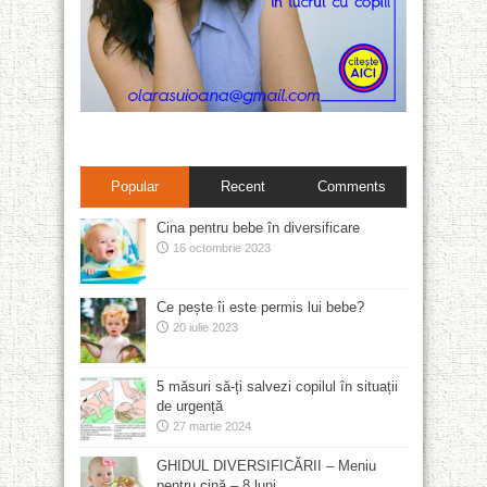
Popular
Recent
Comments
Cina pentru bebe în diversificare
16 octombrie 2023
Ce pește îi este permis lui bebe?
20 iulie 2023
5 măsuri să-ți salvezi copilul în situații
de urgență
27 martie 2024
GHIDUL DIVERSIFICĂRII – Meniu
pentru cină – 8 luni