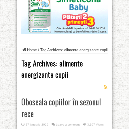
Home
/
Tag Archives: alimente energizante copii
Tag Archives:
alimente
energizante copii
Oboseala copiilor în sezonul
rece
27 ianuarie 2026
Leave a comment
3,197 Views