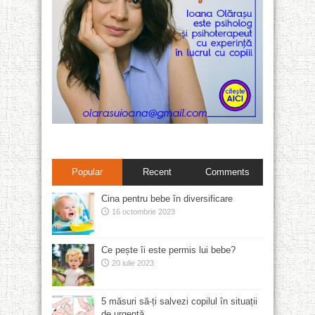
Popular
Recent
Comments
Cina pentru bebe în diversificare
16 octombrie 2023
Ce pește îi este permis lui bebe?
20 iulie 2023
5 măsuri să-ți salvezi copilul în situații
de urgență