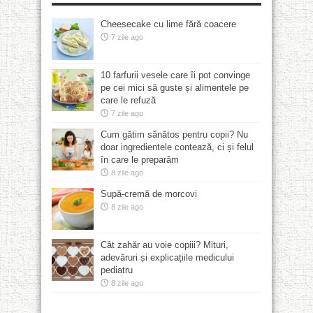
Cheesecake cu lime fără coacere
7 zile ago
10 farfurii vesele care îi pot convinge
pe cei mici să guste și alimentele pe
care le refuză
7 zile ago
Cum gătim sănătos pentru copii? Nu
doar ingredientele contează, ci și felul
în care le preparăm
8 zile ago
Supă-cremă de morcovi
8 zile ago
Cât zahăr au voie copiii? Mituri,
adevăruri și explicațiile medicului
pediatru
8 zile ago