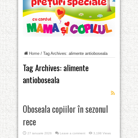
Home
/
Tag Archives: alimente antioboseala
Tag Archives:
alimente
antioboseala
Oboseala copiilor în sezonul
rece
27 ianuarie 2026
Leave a comment
3,198 Views