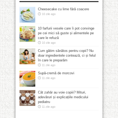
Cheesecake cu lime fără coacere
10 zile ago
10 farfurii vesele care îi pot convinge
pe cei mici să guste și alimentele pe
care le refuză
10 zile ago
Cum gătim sănătos pentru copii? Nu
doar ingredientele contează, ci și felul
în care le preparăm
11 zile ago
Supă-cremă de morcovi
11 zile ago
Cât zahăr au voie copiii? Mituri,
adevăruri și explicațiile medicului
pediatru
11 zile ago