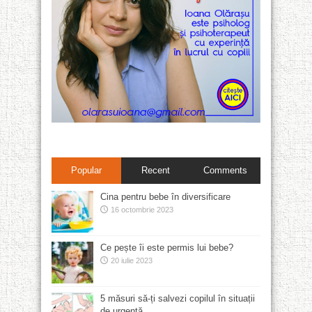
Popular
Recent
Comments
Cina pentru bebe în diversificare
16 octombrie 2023
Ce pește îi este permis lui bebe?
20 iulie 2023
5 măsuri să-ți salvezi copilul în situații
de urgență