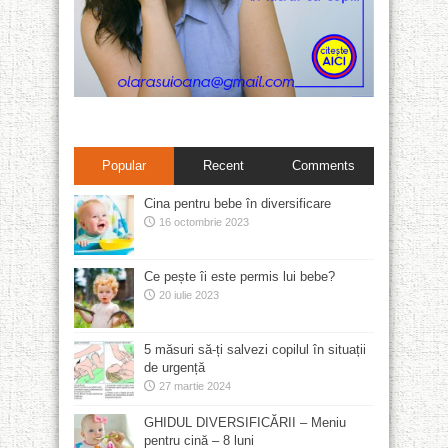
Popular
Recent
Comments
Cina pentru bebe în diversificare
16 octombrie 2023
Ce pește îi este permis lui bebe?
20 iulie 2023
5 măsuri să-ți salvezi copilul în situații
de urgență
27 martie 2024
GHIDUL DIVERSIFICĂRII – Meniu
pentru cină – 8 luni