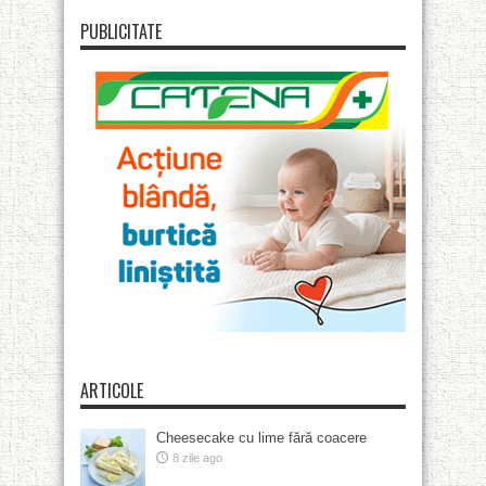
PUBLICITATE
ARTICOLE
Cheesecake cu lime fără coacere
8 zile ago