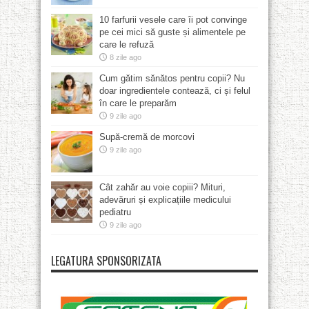
10 farfurii vesele care îi pot convinge
pe cei mici să guste și alimentele pe
care le refuză
8 zile ago
Cum gătim sănătos pentru copii? Nu
doar ingredientele contează, ci și felul
în care le preparăm
9 zile ago
Supă-cremă de morcovi
9 zile ago
Cât zahăr au voie copiii? Mituri,
adevăruri și explicațiile medicului
pediatru
9 zile ago
LEGATURA SPONSORIZATA