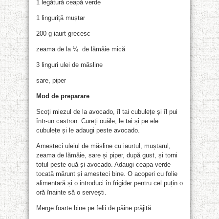
1 legătură ceapă verde
1 linguriță muștar
200 g iaurt grecesc
zeama de la ¼ de lămâie mică
3 linguri ulei de măsline
sare, piper
Mod de preparare
Scoți miezul de la avocado, îl tai cubulețe și îl pui
într-un castron. Cureți ouăle, le tai și pe ele
cubulețe și le adaugi peste avocado.
Amesteci uleiul de măsline cu iaurtul, muștarul,
zeama de lămâie, sare și piper, după gust, și torni
totul peste ouă și avocado. Adaugi ceapa verde
tocată mărunt și amesteci bine. O acoperi cu folie
alimentară și o introduci în frigider pentru cel puțin o
oră înainte să o servești.
Merge foarte bine pe felii de pâine prăjită.