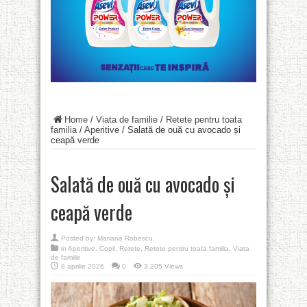
Home
/
Viata de familie
/
Retete pentru toata
familia
/
Aperitive
/
Salată de ouă cu avocado și
ceapă verde
Salată de ouă cu avocado și
ceapă verde
Posted by:
Mariana Robescu
in
Aperitive
,
Copil
,
Retete
,
Retete pentru toata familia
,
Viata
de familie
8 aprilie 2026
0
3,205 Views