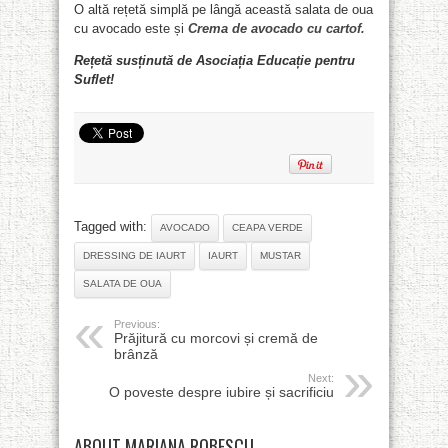
O altă rețetă simplă pe lângă această salata de oua
cu avocado este și
Crema de avocado cu cartof.
Rețetă susținută de Asociația Educație pentru
Suflet!
Tagged with:
AVOCADO
CEAPA VERDE
DRESSING DE IAURT
IAURT
MUSTAR
SALATA DE OUA
Previous:
Prăjitură cu morcovi și cremă de
brânză
Next:
O poveste despre iubire și sacrificiu
ABOUT MARIANA ROBESCU