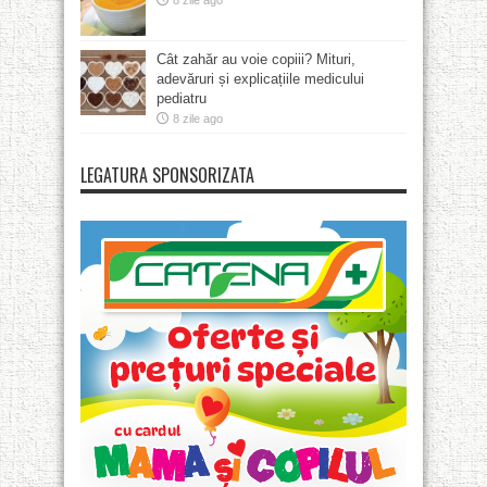
8 zile ago
Cât zahăr au voie copiii? Mituri,
adevăruri și explicațiile medicului
pediatru
8 zile ago
LEGATURA SPONSORIZATA