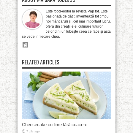
Este food-editor la revista Pap tot. Este
pasionată de gătit, inventează tot timpul
noi mâncăruri și, cel mai important lucru,
oferă din creațiile ei culinare tuturor
celor din jur. Iubește ceea ce face și asta
se vede în fiecare clipă.
RELATED ARTICLES
Cheesecake cu lime fără coacere
7 zile ago