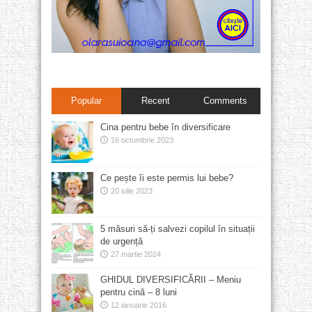
Popular
Recent
Comments
Cina pentru bebe în diversificare
16 octombrie 2023
Ce pește îi este permis lui bebe?
20 iulie 2023
5 măsuri să-ți salvezi copilul în situații
de urgență
27 martie 2024
GHIDUL DIVERSIFICĂRII – Meniu
pentru cină – 8 luni
12 ianuarie 2016