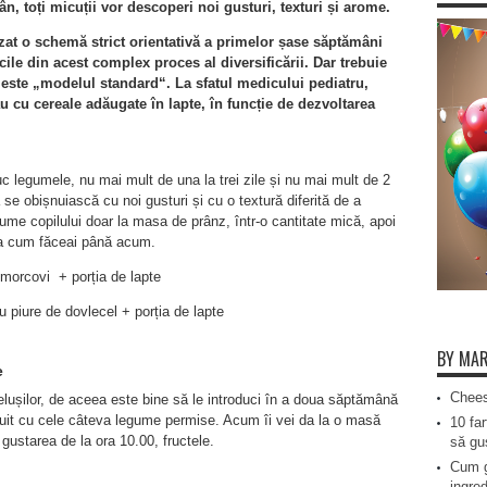
ân, toți micuții vor descoperi noi gusturi, texturi și arome.
lizat o schemă strict orientativă a primelor șase săptămâni
icile din acest complex proces al diversificării. Dar trebuie
 este „modelul standard“. La sfatul medicului pediatru,
au cu cereale adăugate în lapte, în funcție de dezvoltarea
c legumele, nu mai mult de una la trei zile și nu mai mult de 2
ă se obișnuiască cu noi gusturi și cu o textură diferită de a
egume copilului doar la masa de prânz, într-o cantitate mică, apoi
așa cum făceai până acum.
e morcovi + porția de lapte
u piure de dovlecel + porția de lapte
BY MAR
e
Chees
belușilor, de aceea este bine să le introduci în a doua săptămână
șnuit cu cele câteva legume permise. Acum îi vei da la o masă
10 far
 gustarea de la ora 10.00, fructele.
să gus
Cum g
ingred