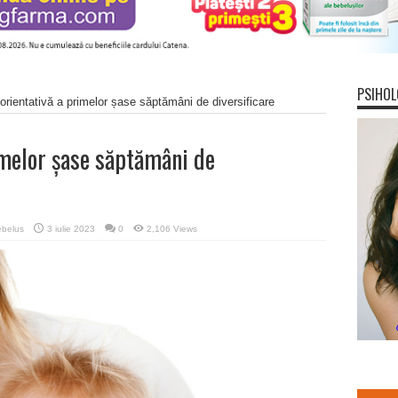
PSIHOL
rientativă a primelor șase săptămâni de diversificare
melor șase săptămâni de
belus
3 iulie 2023
0
2,106 Views