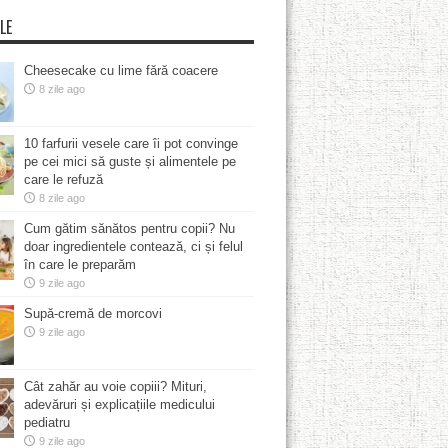
LE
Cheesecake cu lime fără coacere
8 zile ago
10 farfurii vesele care îi pot convinge
pe cei mici să guste și alimentele pe
care le refuză
8 zile ago
Cum gătim sănătos pentru copii? Nu
doar ingredientele contează, ci și felul
în care le preparăm
9 zile ago
Supă-cremă de morcovi
9 zile ago
Cât zahăr au voie copiii? Mituri,
adevăruri și explicațiile medicului
pediatru
9 zile ago