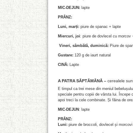
MIC-DEJUN:
lapte
PRÂNZ:
Luni, marți:
piure de spanac + lapte
Miercuri, joi
: piure de dovlecel cu morcov 
Vineri, sâmbătă, duminică:
Piure de span
Gustare:
120 g de iaurt natural
CINĂ:
Lapte
A PATRA SĂPTĂMÂNĂ –
cerealele sun
E timpul ca trei mese din meniul bebelușului 
speciale pentru copiii de vârsta lui. Începe 
apoi treci la cele combinate. Și făina de ore
MIC-DEJUN
: lapte
PRÂNZ:
Luni:
piure de broccoli, dovlecel și morcovi