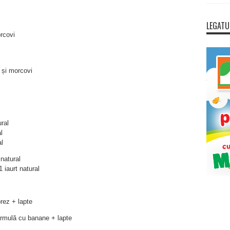
LEGATU
rcovi
 și morcovi
ural
l
l
natural
 iaurt natural
rez + lapte
rmulă cu banane + lapte