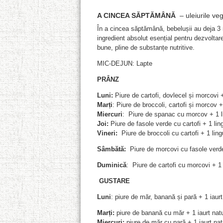
A CINCEA SĂPTĂMÂNĂ
– uleiurile ve
În a cincea săptămână, bebelușii au deja 3 
ingredient absolut esențial pentru dezvoltare
bune, pline de substanțe nutritive.
MIC-DEJUN: Lapte
PRÂNZ
Luni:
Piure de cartofi, dovlecel și morcovi +
Marți
: Piure de broccoli, cartofi și morcov + 
Miercuri
: Piure de spanac cu morcov + 1 li
Joi:
Piure de fasole verde cu cartofi + 1 ling
Vineri:
Piure de broccoli cu cartofi + 1 ling
Sâmbătă:
Piure de morcovi cu fasole verde 
Duminică
: Piure de cartofi cu morcovi + 1 
GUSTARE
Luni
: piure de măr, banană și pară + 1 iaurt
Marți:
piure de banană cu măr + 1 iaurt natu
Miercuri:
piure de măr cu pară + 1 iaurt nat