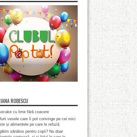
IANA ROBESCU
ecake cu lime fără coacere
furii vesele care îi pot convinge pe cei mici
te și alimentele pe care le refuză
ătim sănătos pentru copii? Nu doar
ientele contează, ci și felul în care le