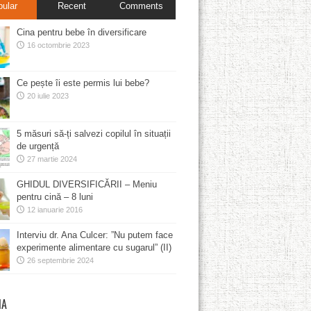
pular
Recent
Comments
Cina pentru bebe în diversificare
16 octombrie 2023
Ce pește îi este permis lui bebe?
20 iulie 2023
5 măsuri să-ți salvezi copilul în situații
de urgență
27 martie 2024
GHIDUL DIVERSIFICĂRII – Meniu
pentru cină – 8 luni
12 ianuarie 2016
Interviu dr. Ana Culcer: ”Nu putem face
experimente alimentare cu sugarul” (II)
26 septembrie 2024
MA