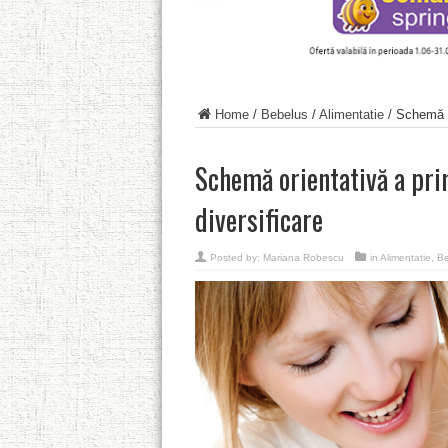
Home
/
Bebelus
/
Alimentatie
/
Schemă o
Schemă orientativă a pri
diversificare
Posted by:
Mariana Robescu
in
Alimentatie
,
Be