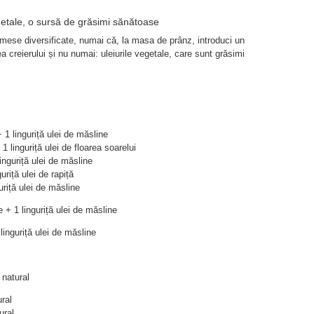
getale, o sursă de grăsimi sănătoase
mese diversificate, numai că, la masa de prânz, introduci un
a creierului și nu numai: uleiurile vegetale, care sunt grăsimi
 1 linguriță ulei de măsline
1 linguriță ulei de floarea soarelui
nguriță ulei de măsline
uriță ulei de rapiță
uriță ulei de măsline
+ 1 linguriță ulei de măsline
linguriță ulei de măsline
 natural
ral
ural