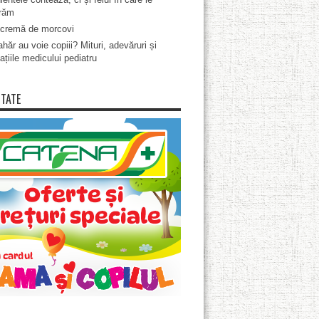
răm
cremă de morcovi
hăr au voie copiii? Mituri, adevăruri și
ațiile medicului pediatru
ITATE