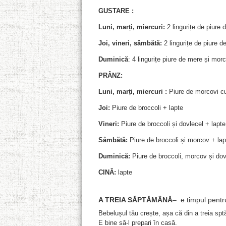
GUSTARE :
Luni, marți, miercuri:
2 lingurițe de piure d
Joi, vineri, sâmbătă:
2 lingurițe de piure de
Duminică
: 4 lingurițe piure de mere și morc
PRÂNZ:
Luni, marți, miercuri :
Piure de morcovi cu
Joi:
Piure de broccoli + lapte
Vineri:
Piure de broccoli și dovlecel + lapte
Sâmbătă:
Piure de broccoli și morcov + lap
Duminică:
Piure de broccoli, morcov și dov
CINĂ:
lapte
A TREIA SĂPTĂMÂNĂ
– e timpul pentru
Bebelușul tău crește, așa că din a treia sptă
E bine să-l prepari în casă.