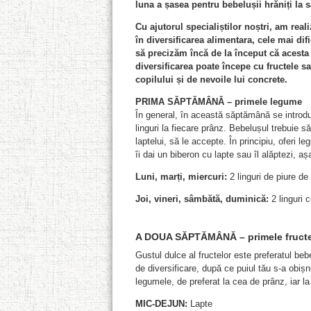
luna a șasea pentru bebelușii hrăniți la s
Cu ajutorul specialiștilor noștri, am rea
în diversificarea alimentara, cele mai dif
să precizăm încă de la început că acesta
diversificarea poate începe cu fructele s
copilului și de nevoile lui concrete.
PRIMA SĂPTĂMÂNĂ – primele legume
În general, în această săptămână se introdu
linguri la fiecare prânz. Bebelușul trebuie s
laptelui, să le accepte. În principiu, oferi l
îi dai un biberon cu lapte sau îl alăptezi, 
Luni, marți, miercuri:
2 linguri de piure d
Joi, vineri, sâmbătă, duminică:
2 linguri c
A DOUA SĂPTĂMÂNĂ – primele fruct
Gustul dulce al fructelor este preferatul be
de diversificare, după ce puiul tău s-a obi
legumele, de preferat la cea de prânz, iar la
MIC-DEJUN:
Lapte