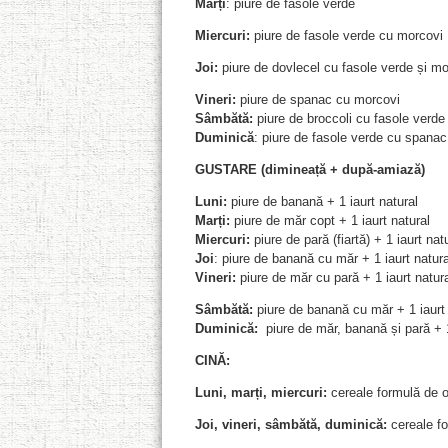
Marți
: piure de fasole verde
Miercuri:
piure de fasole verde cu morcovi
Joi:
piure de dovlecel cu fasole verde și mo
Vineri:
piure de spanac cu morcovi
Sâmbătă:
piure de broccoli cu fasole verde
Duminică
: piure de fasole verde cu spanac
GUSTARE (dimineață + după-amiază)
Luni:
piure de banană + 1 iaurt natural
Marți:
piure de măr copt + 1 iaurt natural
Miercuri:
piure de pară (fiartă) + 1 iaurt nat
Joi
: piure de banană cu măr + 1 iaurt natura
Vineri:
piure de măr cu pară + 1 iaurt natura
Sâmbătă:
piure de banană cu măr + 1 iaurt 
Duminică:
piure de măr, banană și pară + 1
CINĂ:
Luni, marți, miercuri:
cereale formulă de o
Joi, vineri, sâmbătă, duminică:
cereale fo