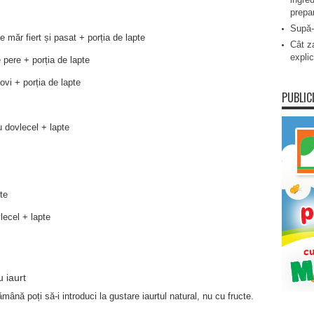
prepa
Supă-
e măr fiert și pasat + porția de lapte
Cât za
explic
 pere + porția de lapte
ovi + porția de lapte
PUBLIC
 dovlecel + lapte
te
lecel + lapte
 iaurt
mână poți să-i introduci la gustare iaurtul natural, nu cu fructe.