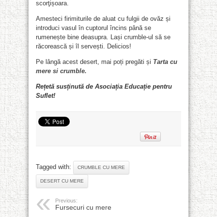
scorţișoara.
Amesteci firimiturile de aluat cu fulgii de ovăz și
introduci vasul în cuptorul încins până se
rumenește bine deasupra. Lași crumble-ul să se
răcorească și îl servești. Delicios!
Pe lângă acest desert, mai poți pregăti și
Tarta cu
mere si crumble.
Rețetă susținută de Asociația Educație pentru
Suflet!
Tagged with:
CRUMBLE CU MERE
DESERT CU MERE
Previous:
Fursecuri cu mere