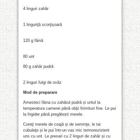
4 linguri zahăr
1 linguriţă scorţișoară
120 g făină
80 unt
80 g zahăr pudră
2 linguri fulgi de ovăz
Mod de preparare
Amesteci făina cu zahărul pudră și untul la
temperatura camerei până obţii firimituri fine. Le pui
la frigider până pregătești merele.
Cureţi merele de coajă și de seminţe, le tai
cubuleţe și le pui într-un vas mic termorezistent
uns cu unt. Le presari cu 2 linguri de zahăr și cu