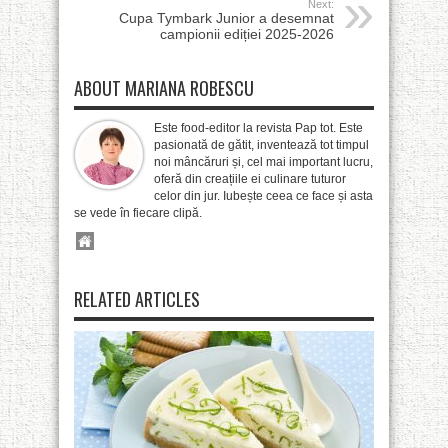
Next:
Cupa Tymbark Junior a desemnat
campionii ediției 2025-2026
ABOUT MARIANA ROBESCU
Este food-editor la revista Pap tot. Este
pasionată de gătit, inventează tot timpul
noi mâncăruri și, cel mai important lucru,
oferă din creațiile ei culinare tuturor
celor din jur. Iubește ceea ce face și asta
se vede în fiecare clipă.
RELATED ARTICLES