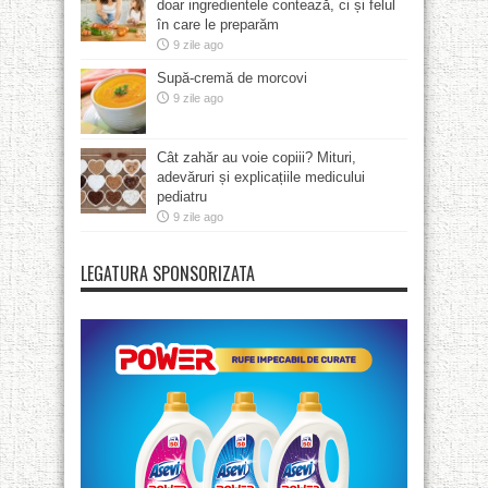
doar ingredientele contează, ci și felul
în care le preparăm
9 zile ago
Supă-cremă de morcovi
9 zile ago
Cât zahăr au voie copiii? Mituri,
adevăruri și explicațiile medicului
pediatru
9 zile ago
LEGATURA SPONSORIZATA