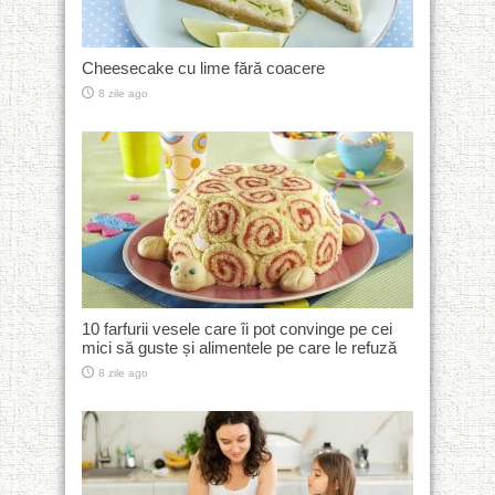
Cheesecake cu lime fără coacere
8 zile ago
10 farfurii vesele care îi pot convinge pe cei
mici să guste și alimentele pe care le refuză
8 zile ago