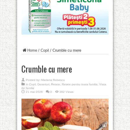
Home
/
Copil
/
Crumble cu mere
Crumble cu mere
Posted by:
Mariana Robescu
in
Copil
,
Deserturi
,
Retete
,
Retete pentru toata familia
,
Viata
de familie
21 mai 2026
0
362 Views