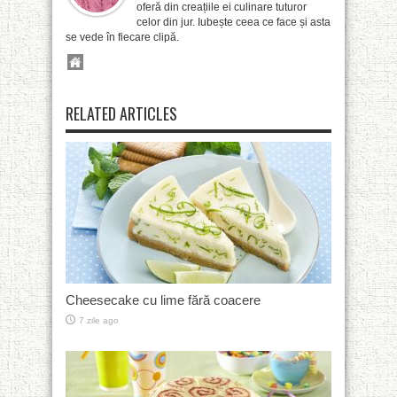
oferă din creațiile ei culinare tuturor
celor din jur. Iubește ceea ce face și asta
se vede în fiecare clipă.
RELATED ARTICLES
Cheesecake cu lime fără coacere
7 zile ago