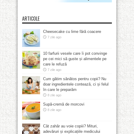
ARTICOLE
Cheesecake cu lime fără coacere
7 zile ago
10 farfurii vesele care îi pot convinge
pe cei mici să guste și alimentele pe
care le refuză
7 zile ago
Cum gătim sănătos pentru copii? Nu
doar ingredientele contează, ci și felul
în care le preparăm
8 zile ago
Supă-cremă de morcovi
8 zile ago
Cât zahăr au voie copiii? Mituri,
adevăruri și explicațiile medicului