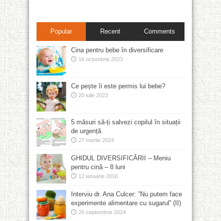
Popular
Recent
Comments
Cina pentru bebe în diversificare
16 octombrie 2023
Ce pește îi este permis lui bebe?
20 iulie 2023
5 măsuri să-ți salvezi copilul în situații
de urgență
27 martie 2024
GHIDUL DIVERSIFICĂRII – Meniu
pentru cină – 8 luni
12 ianuarie 2016
Interviu dr. Ana Culcer: ”Nu putem face
experimente alimentare cu sugarul” (II)
26 septembrie 2024