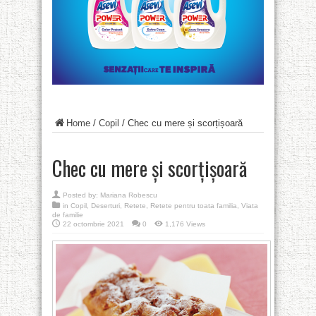
Home
/
Copil
/
Chec cu mere și scorțișoară
Chec cu mere și scorțișoară
Posted by:
Mariana Robescu
in
Copil
,
Deserturi
,
Retete
,
Retete pentru toata familia
,
Viata
de familie
22 octombrie 2021
0
1,176 Views