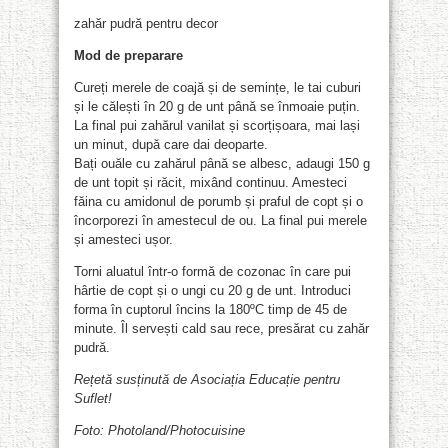
zahăr pudră pentru decor
Mod de preparare
Cureți merele de coajă și de semințe, le tai cuburi
și le călești în 20 g de unt până se înmoaie puțin.
La final pui zahărul vanilat și scorțișoara, mai lași
un minut, după care dai deoparte.
Bați ouăle cu zahărul până se albesc, adaugi 150 g
de unt topit și răcit, mixând continuu. Amesteci
făina cu amidonul de porumb și praful de copt și o
încorporezi în amestecul de ou. La final pui merele
și amesteci ușor.
Torni aluatul într-o formă de cozonac în care pui
hârtie de copt și o ungi cu 20 g de unt. Introduci
forma în cuptorul încins la 180ºC timp de 45 de
minute. Îl servești cald sau rece, presărat cu zahăr
pudră.
Rețetă susținută de Asociația Educație pentru
Suflet!
Foto: Photoland/Photocuisine