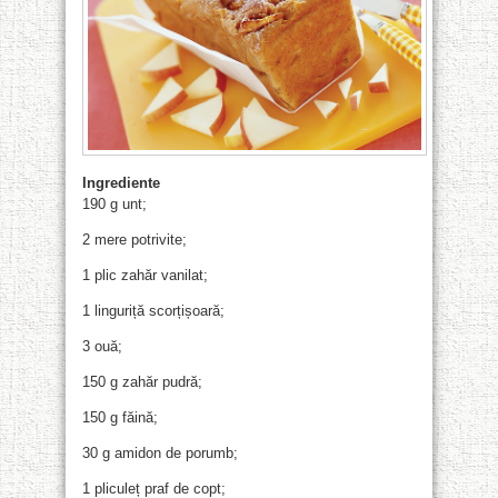
Ingrediente
190 g unt;
2 mere potrivite;
1 plic zahăr vanilat;
1 linguriță scorțișoară;
3 ouă;
150 g zahăr pudră;
150 g făină;
30 g amidon de porumb;
1 pliculeț praf de copt;