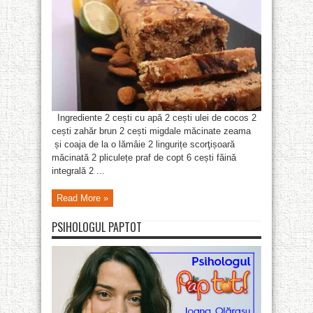
Ingrediente 2 cești cu apă 2 cești ulei de cocos 2
cești zahăr brun 2 cești migdale măcinate zeama
și coaja de la o lămâie 2 lingurițe scorţișoară
măcinată 2 pliculețe praf de copt 6 cești făină
integrală 2 ...
Read More »
PSIHOLOGUL PAPTOT