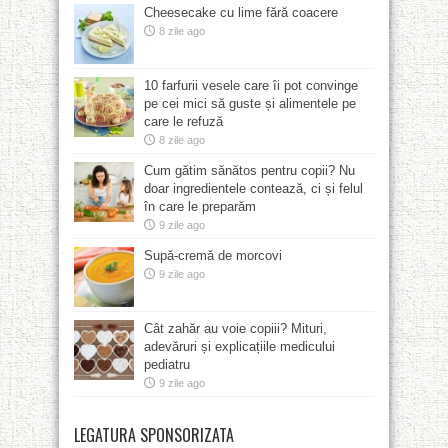
Cheesecake cu lime fără coacere
8 zile ago
10 farfurii vesele care îi pot convinge
pe cei mici să guste și alimentele pe
care le refuză
8 zile ago
Cum gătim sănătos pentru copii? Nu
doar ingredientele contează, ci și felul
în care le preparăm
9 zile ago
Supă-cremă de morcovi
9 zile ago
Cât zahăr au voie copiii? Mituri,
adevăruri și explicațiile medicului
pediatru
9 zile ago
LEGATURA SPONSORIZATA