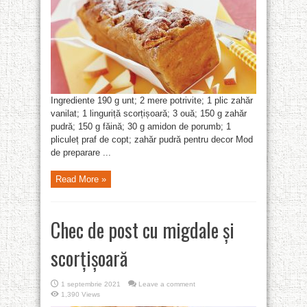
Ingrediente 190 g unt; 2 mere potrivite; 1 plic zahăr
vanilat; 1 linguriță scorțișoară; 3 ouă; 150 g zahăr
pudră; 150 g făină; 30 g amidon de porumb; 1
pliculeț praf de copt; zahăr pudră pentru decor Mod
de preparare ...
Read More »
Chec de post cu migdale și
scorțișoară
1 septembrie 2021
Leave a comment
1,390 Views