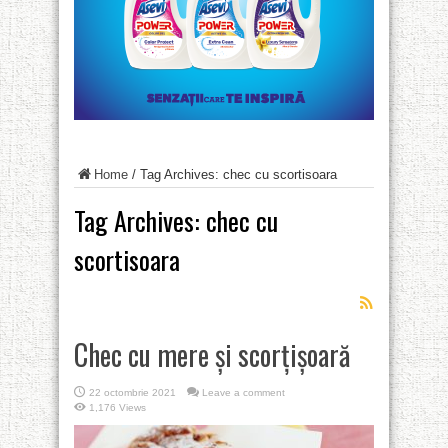
Home
/
Tag Archives: chec cu scortisoara
Tag Archives:
chec cu
scortisoara
Chec cu mere și scorțișoară
22 octombrie 2021
Leave a comment
1,176 Views