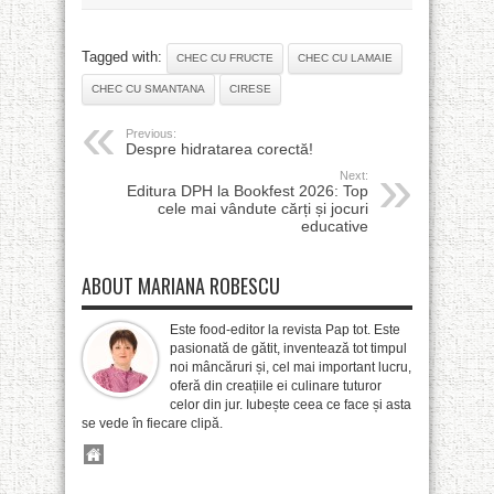
Tagged with:
CHEC CU FRUCTE
CHEC CU LAMAIE
CHEC CU SMANTANA
CIRESE
Previous:
Despre hidratarea corectă!
Next:
Editura DPH la Bookfest 2026: Top
cele mai vândute cărți și jocuri
educative
ABOUT MARIANA ROBESCU
Este food-editor la revista Pap tot. Este
pasionată de gătit, inventează tot timpul
noi mâncăruri și, cel mai important lucru,
oferă din creațiile ei culinare tuturor
celor din jur. Iubește ceea ce face și asta
se vede în fiecare clipă.