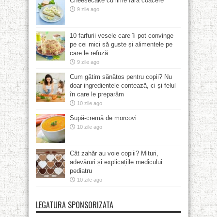
Cheesecake cu lime fără coacere
9 zile ago
10 farfurii vesele care îi pot convinge
pe cei mici să guste și alimentele pe
care le refuză
9 zile ago
Cum gătim sănătos pentru copii? Nu
doar ingredientele contează, ci și felul
în care le preparăm
10 zile ago
Supă-cremă de morcovi
10 zile ago
Cât zahăr au voie copiii? Mituri,
adevăruri și explicațiile medicului
pediatru
10 zile ago
LEGATURA SPONSORIZATA