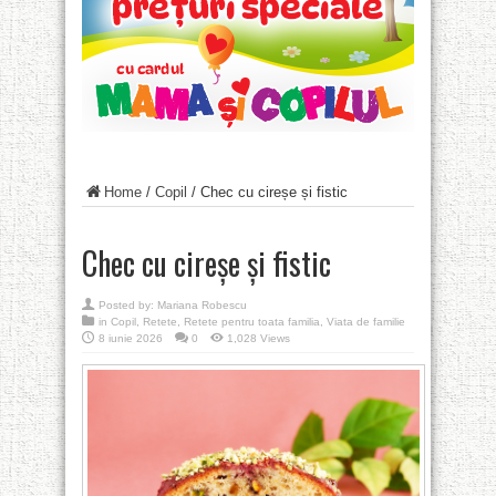
Home
/
Copil
/
Chec cu cireșe și fistic
Chec cu cireșe și fistic
Posted by:
Mariana Robescu
in
Copil
,
Retete
,
Retete pentru toata familia
,
Viata de familie
8 iunie 2026
0
1,028 Views