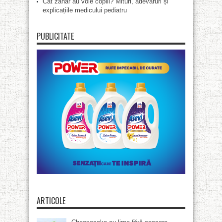
Cât zahăr au voie copiii? Mituri, adevăruri și
explicațiile medicului pediatru
PUBLICITATE
ARTICOLE