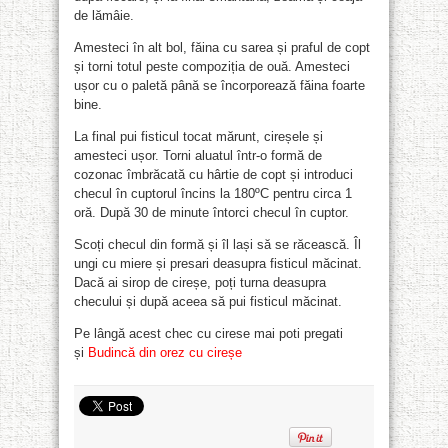
de lămâie.
Amesteci în alt bol, făina cu sarea și praful de copt
și torni totul peste compoziția de ouă. Amesteci
ușor cu o paletă până se încorporează făina foarte
bine.
La final pui fisticul tocat mărunt, cireșele și
amesteci ușor. Torni aluatul într-o formă de
cozonac îmbrăcată cu hârtie de copt și introduci
checul în cuptorul încins la 180ºC pentru circa 1
oră. După 30 de minute întorci checul în cuptor.
Scoți checul din formă și îl lași să se răcească. Îl
ungi cu miere și presari deasupra fisticul măcinat.
Dacă ai sirop de cireșe, poți turna deasupra
checului și după aceea să pui fisticul măcinat.
Pe lângă acest chec cu cirese mai poti pregati
și
Budincă din orez cu cireșe