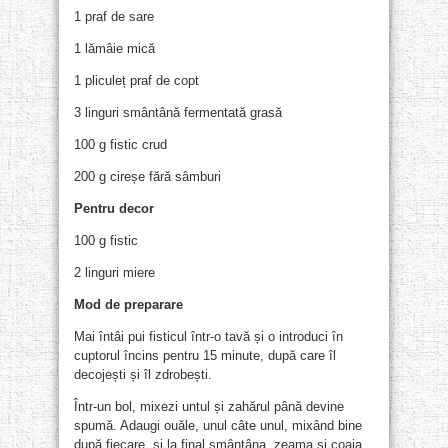
1 praf de sare
1 lămâie mică
1 pliculeț praf de copt
3 linguri smântână fermentată grasă
100 g fistic crud
200 g cireșe fără sâmburi
Pentru decor
100 g fistic
2 linguri miere
Mod de preparare
Mai întâi pui fisticul într-o tavă și o introduci în
cuptorul încins pentru 15 minute, după care îl
decojești și îl zdrobești.
Într-un bol, mixezi untul și zahărul până devine
spumă. Adaugi ouăle, unul câte unul, mixând bine
după fiecare, și la final smântâna, zeama și coaja