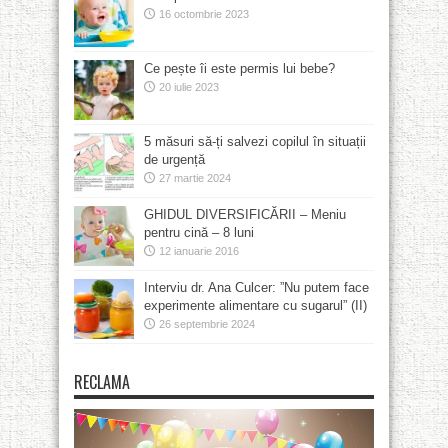
16 octombrie 2023
Ce pește îi este permis lui bebe?
20 iulie 2023
5 măsuri să-ți salvezi copilul în situații
de urgență
27 martie 2024
GHIDUL DIVERSIFICĂRII – Meniu
pentru cină – 8 luni
12 ianuarie 2016
Interviu dr. Ana Culcer: ”Nu putem face
experimente alimentare cu sugarul” (II)
26 septembrie 2024
RECLAMA