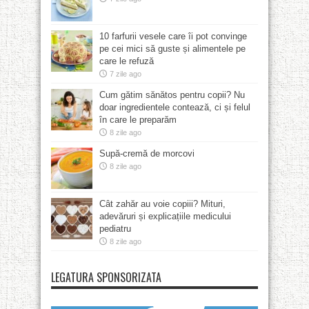
10 farfurii vesele care îi pot convinge
pe cei mici să guste și alimentele pe
care le refuză
7 zile ago
Cum gătim sănătos pentru copii? Nu
doar ingredientele contează, ci și felul
în care le preparăm
8 zile ago
Supă-cremă de morcovi
8 zile ago
Cât zahăr au voie copiii? Mituri,
adevăruri și explicațiile medicului
pediatru
8 zile ago
LEGATURA SPONSORIZATA