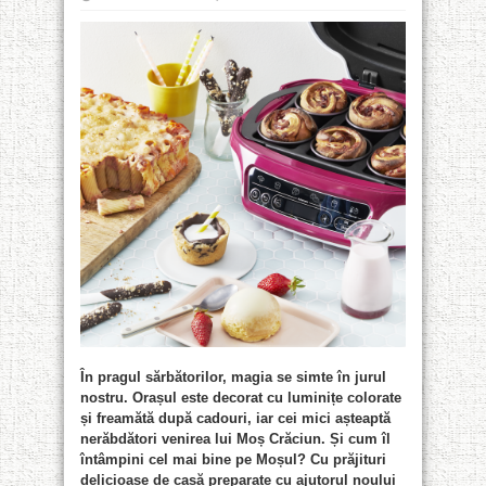
În pragul sărbătorilor, magia se simte în jurul
nostru. Orașul este decorat cu luminițe colorate
și freamătă după cadouri, iar cei mici așteaptă
nerăbdători venirea lui Moș Crăciun. Și cum îl
întâmpini cel mai bine pe Moșul? Cu prăjituri
delicioase de casă preparate cu ajutorul noului