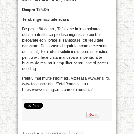
alături de Cake Factory Delices.
Despre Tefal®:
Tefal, ingeniozitate acasa
De peste 60 de ani, Tefal vine in intampinarea
consumatorilor cu produse ingenioase pentru
preparate echilibrate si sanatoase, cu rezultate
garantate. De la vase de gatit la aparate electrice si
de calcat, Tefal ofera solutii inovatoare si practice
pentru a-ti face viata mai usoara si pentru a te
bucura de mai mult timp liber pentru tine si pentru
cei dragi.
Pentru mai multe informatii, viziteaza
www.tefal.ro
,
www.facebook.com/TefalRomania
sau
https://www.instagram.com/tefalromania/
Tagged with:
SĂRBĂTORI
TEFAL