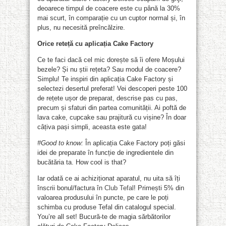
deoarece timpul de coacere este cu până la 30%
mai scurt, în comparație cu un cuptor normal și, în
plus, nu necesită preîncălzire.
Orice reteță cu aplicația Cake Factory
Ce te faci dacă cel mic dorește să îi ofere Moșului
bezele? Și nu știi rețeta? Sau modul de coacere?
Simplu! Te inspiri din aplicația Cake Factory și
selectezi desertul preferat! Vei descoperi peste 100
de rețete ușor de preparat, descrise pas cu pas,
precum și sfaturi din partea comunității. Ai poftă de
lava cake, cupcake sau prajitură cu vișine? În doar
câțiva pași simpli, aceasta este gata!
#Good to know:
În aplicația Cake Factory poți găsi
idei de preparate în funcție de ingredientele din
bucătăria ta. How cool is that?
Iar odată ce ai achiziționat aparatul, nu uita să îți
înscrii bonul/factura în
Club Tefal
! Primești 5% din
valoarea produsului în puncte, pe care le poți
schimba cu produse Tefal din catalogul special.
You’re all set! Bucură-te de magia sărbătorilor