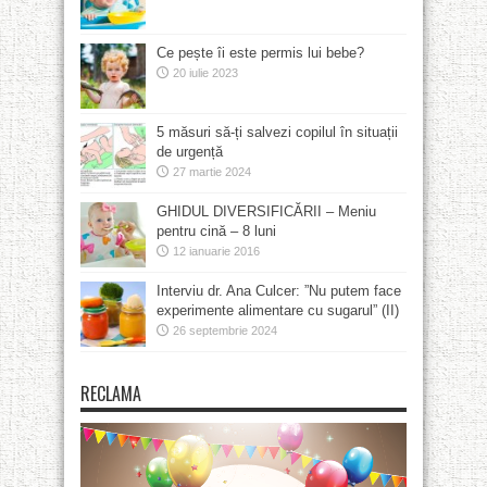
Ce pește îi este permis lui bebe?
20 iulie 2023
5 măsuri să-ți salvezi copilul în situații
de urgență
27 martie 2024
GHIDUL DIVERSIFICĂRII – Meniu
pentru cină – 8 luni
12 ianuarie 2016
Interviu dr. Ana Culcer: ”Nu putem face
experimente alimentare cu sugarul” (II)
26 septembrie 2024
RECLAMA