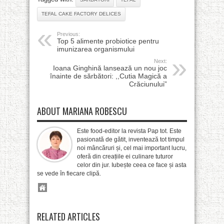
TEFAL CAKE FACTORY DELICES
Previous:
Top 5 alimente probiotice pentru
imunizarea organismului
Next:
Ioana Ginghină lansează un nou joc
înainte de sărbători: ,,Cutia Magică a
Crăciunului”
ABOUT MARIANA ROBESCU
Este food-editor la revista Pap tot. Este
pasionată de gătit, inventează tot timpul
noi mâncăruri și, cel mai important lucru,
oferă din creațiile ei culinare tuturor
celor din jur. Iubește ceea ce face și asta
se vede în fiecare clipă.
RELATED ARTICLES