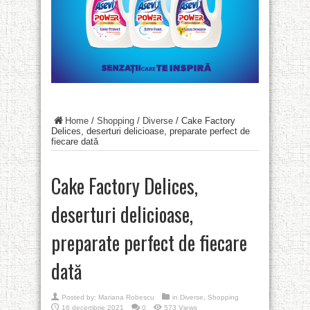
Home
/
Shopping
/
Diverse
/
Cake Factory
Delices, deserturi delicioase, preparate perfect de
fiecare dată
Cake Factory Delices,
deserturi delicioase,
preparate perfect de fiecare
dată
Posted by:
Mariana Robescu
in
Diverse
,
Shopping
16 decembrie 2021
0
573 Views