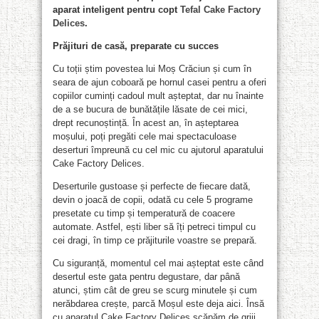
aparat inteligent pentru copt
Tefal Cake Factory
Delices
.
Prăjituri de casă, preparate cu succes
Cu toții știm povestea lui Moș Crăciun și cum în
seara de ajun coboară pe hornul casei pentru a oferi
copiilor cuminți cadoul mult așteptat, dar nu înainte
de a se bucura de bunătățile lăsate de cei mici,
drept recunoștință. În acest an, în așteptarea
moșului, poți pregăti cele mai spectaculoase
deserturi împreună cu cel mic cu ajutorul aparatului
Cake Factory Delices.
Deserturile gustoase și perfecte de fiecare dată,
devin o joacă de copii, odată cu cele 5 programe
presetate cu timp și temperatură de coacere
automate. Astfel, ești liber să îți petreci timpul cu
cei dragi, în timp ce prăjiturile voastre se prepară.
Cu siguranță, momentul cel mai așteptat este când
desertul este gata pentru degustare, dar până
atunci, știm cât de greu se scurg minutele și cum
nerăbdarea crește, parcă Moșul este deja aici. Însă
cu aparatul Cake Factory Delices scăpăm de griji,