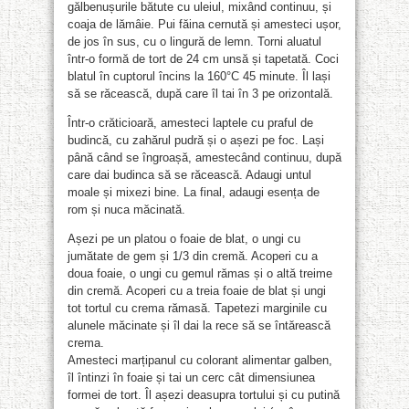
gălbenușurile bătute cu uleiul, mixând continuu, și
coaja de lămâie. Pui făina cernută și amesteci ușor,
de jos în sus, cu o lingură de lemn. Torni aluatul
într-o formă de tort de 24 cm unsă și tapetată. Coci
blatul în cuptorul încins la 160°C 45 minute. Îl lași
să se răcească, după care îl tai în 3 pe orizontală.
Într-o crăticioară, amesteci laptele cu praful de
budincă, cu zahărul pudră și o așezi pe foc. Lași
până când se îngroașă, amestecând continuu, după
care dai budinca să se răcească. Adaugi untul
moale și mixezi bine. La final, adaugi esența de
rom și nuca măcinată.
Așezi pe un platou o foaie de blat, o ungi cu
jumătate de gem și 1/3 din cremă. Acoperi cu a
doua foaie, o ungi cu gemul rămas și o altă treime
din cremă. Acoperi cu a treia foaie de blat și ungi
tot tortul cu crema rămasă. Tapetezi marginile cu
alunele măcinate și îl dai la rece să se întărească
crema.
Amesteci marțipanul cu colorant alimentar galben,
îl întinzi în foaie și tai un cerc cât dimensiunea
formei de tort. Îl așezi deasupra tortului și cu putină