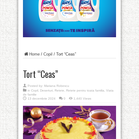
Home
/
Copil
/
Tort “Ceas”
Tort “Ceas”
Posted by:
Mariana Robescu
in
Copil
,
Deserturi
,
Retete
,
Retete pentru toata familia
,
Viata
de familie
13 decembrie 2024
0
1,440 Views