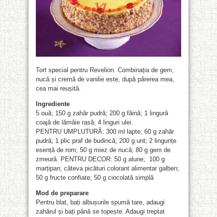
Tort special pentru Revelion. Combinația de gem,
nucă și cremă de vanilie este, după părerea mea,
cea mai reușită.
Ingrediente
5 ouă; 150 g zahăr pudră; 200 g făină; 1 lingură
coajă de lămâie rasă; 4 linguri ulei.
PENTRU UMPLUTURĂ: 300 ml lapte; 60 g zahăr
pudră; 1 plic praf de budincă; 200 g unt; 2 lingurițe
esență de rom; 50 g miez de nucă; 80 g gem de
zmeură. PENTRU DECOR: 50 g alune; 100 g
marțipan; câteva picături colorant alimentar galben;
50 g fructe confiate; 50 g ciocolată simplă
Mod de preparare
Pentru blat, bați albușurile spumă tare, adaugi
zahărul și bați până se topește. Adaugi treptat