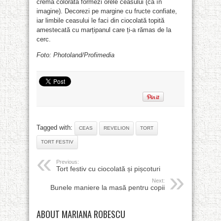
cremă colorată formezi orele ceasului (ca în
imagine). Decorezi pe margine cu fructe confiate,
iar limbile ceasului le faci din ciocolată topită
amestecată cu marțipanul care ți-a rămas de la
cerc.
Foto: Photoland/Profimedia
Tagged with:
CEAS
REVELION
TORT
TORT FESTIV
Previous:
Tort festiv cu ciocolată și pișcoturi
Next:
Bunele maniere la masă pentru copii
ABOUT MARIANA ROBESCU