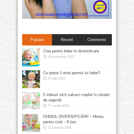
Popular
Recent
Comments
Cina pentru bebe în diversificare
16 octombrie 2023
Ce pește îi este permis lui bebe?
20 iulie 2023
5 măsuri să-ți salvezi copilul în situații
de urgență
27 martie 2024
GHIDUL DIVERSIFICĂRII – Meniu
pentru cină – 8 luni
12 ianuarie 2016