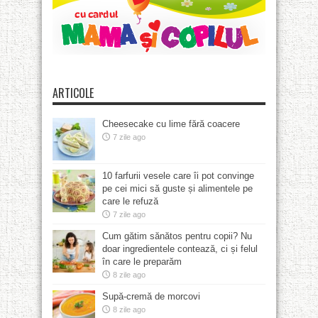
ARTICOLE
Cheesecake cu lime fără coacere
7 zile ago
10 farfurii vesele care îi pot convinge
pe cei mici să guste și alimentele pe
care le refuză
7 zile ago
Cum gătim sănătos pentru copii? Nu
doar ingredientele contează, ci și felul
în care le preparăm
8 zile ago
Supă-cremă de morcovi
8 zile ago