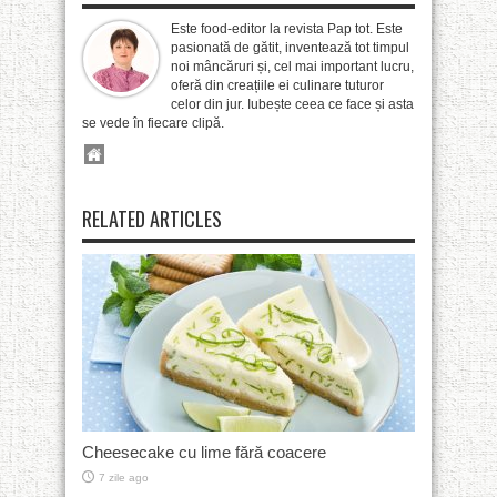
Este food-editor la revista Pap tot. Este
pasionată de gătit, inventează tot timpul
noi mâncăruri și, cel mai important lucru,
oferă din creațiile ei culinare tuturor
celor din jur. Iubește ceea ce face și asta
se vede în fiecare clipă.
RELATED ARTICLES
Cheesecake cu lime fără coacere
7 zile ago