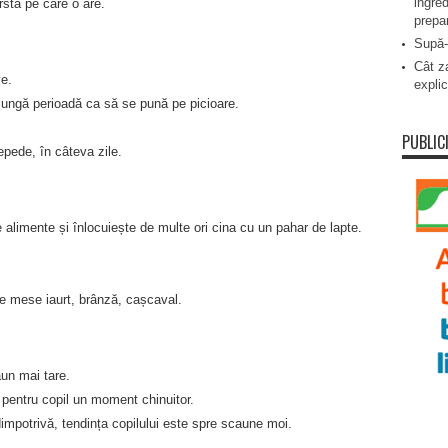
ingred
sta pe care o are.
prepa
Supă-
Cât za
ve.
explic
ungă perioadă ca să se pună pe picioare.
PUBLIC
epede, în câteva zile.
e alimente și înlocuiește de multe ori cina cu un pahar de lapte.
e mese iaurt, brânză, cașcaval.
aun mai tare.
e pentru copil un moment chinuitor.
impotrivă, tendința copilului este spre scaune moi.