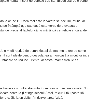
laptele numai însoțit de cereale sau să-l înlocuiești cu o porție
două ori pe zi. Dacă mai este la vârsta scutecului, atunci ar
 nu se întâmplă așa sau dacă este vorba de o evacuare
estul de precis al faptului că nu mănâncă ce trebuie și că ai de
e de o mică repriză de somn ziua și de mai multe ore de somn
urnă sunt ideale pentru dezvolatrea armonioasă a micuților între
de refacere se reduce. Pentru aceasta, mama trebuie să
.
nge toanele cu multă stăruință în a-i oferi o mâncare variată. Nu
ăbdare pentru a-ți atinge scopul! Altfel, micuțul tău poate să
ier etc. Și, la un deficit în dezvoltarea fizică.