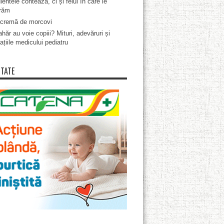
ientele contează, ci și felul în care le
răm
cremă de morcovi
hăr au voie copiii? Mituri, adevăruri și
ațiile medicului pediatru
ITATE