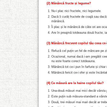
(2) Mănâncă fructe și legume?
Nu-i plac nici fructele, nici legumele.
Dacă îi curăț fructele de coajă sau dacă
mănâncă.
Îi plac și le mănâncă de câte ori are oca
Are în preajmă totdeauna două fructe, ia
(3) Mănâncă frecvent copilul tău ceea ce-
Refuză cel puțin un fel de mâncare pe zi
Ocazional, numai dacă i-am pregătit ceea
nu este foarte corect totdeauna.
Mănâncă tot ce-i pun în farfurie și chia
Mănâncă fericit ce-i ofer și este încânta
(4)
Ce măsură are la haine copilul tău?
Una-două măsuri mai mici decât vârsta p
Este puțin sub măsura-standard a vârste
Două, trei măsuri mai mari decât ar treb