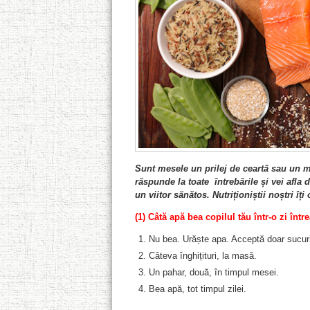
Sunt mesele un prilej de ceartă sau un m
răspunde la toate întrebările și vei afla 
un viitor sănătos. Nutriționiștii noștri îți
(1) Câtă apă bea copilul tău într-o zi într
Nu bea. Urăște apa. Acceptă doar sucuri
Câteva înghițituri, la masă.
Un pahar, două, în timpul mesei.
Bea apă, tot timpul zilei.