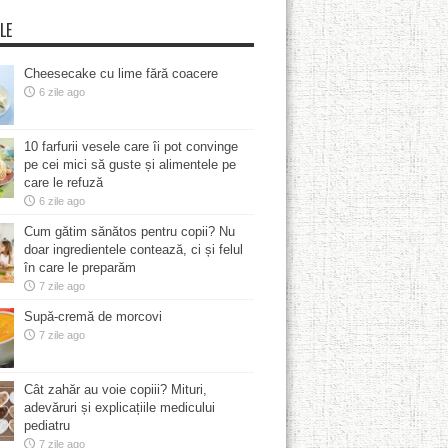
LE
Cheesecake cu lime fără coacere
6 zile ago
10 farfurii vesele care îi pot convinge
pe cei mici să guste și alimentele pe
care le refuză
6 zile ago
Cum gătim sănătos pentru copii? Nu
doar ingredientele contează, ci și felul
în care le preparăm
7 zile ago
Supă-cremă de morcovi
7 zile ago
Cât zahăr au voie copiii? Mituri,
adevăruri și explicațiile medicului
pediatru
7 zile ago