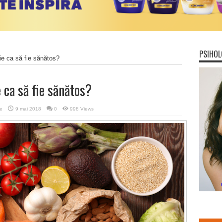
PSIHOL
e ca să fie sănătos?
 ca să fie sănătos?
e
9 mai 2018
0
998 Views