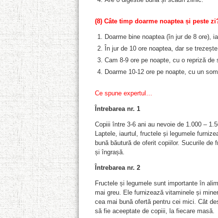
(8)
Câte timp doarme noaptea și peste zi
Doarme bine noaptea (în jur de 8 ore), ia
În jur de 10 ore noaptea, dar se trezeșt
Cam 8-9 ore pe noapte, cu o repriză de 
Doarme 10-12 ore pe noapte, cu un som
Ce spune expertul…
Întrebarea nr. 1
Copiii între 3-6 ani au nevoie de 1.000 – 1.
Laptele, iaurtul, fructele și legumele furni
bună băutură de oferit copiilor. Sucurile de 
și îngrașă.
Întrebarea nr. 2
Fructele și legumele sunt importante în alime
mai greu. Ele furnizează vitaminele și miner
cea mai bună ofertă pentru cei mici. Cât des
să fie aceeptate de copiii, la fiecare masă.