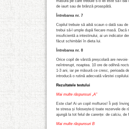
măsură pe care trebuie s-o iei este să-i dai 
de iaurt sau de brănză proaspătă.
Întrebarea nr. 7
Copilul trebuie să aibă scaun o dată sau de 
trebui să-l umple după fiecare masă. Dacă
insuficientă a intestinului, ai un indicator d
făcut schimbări în dieta lui.
Întrebarea nr. 8
Orice copil de vârstă preșcolară are nevoi
neîntrerupt, noaptea. 10 ore de odihnă noct
1-3 ani, iar pe măsură ce cresc, perioada 
introducă o rutină adecvată vârstei copilului
Rezultatele testului
Mai multe răspunsuri „A”
Este clar! Ai un copil mofturos! Îi poți învi
te stresa și folosește-ți toate rezervele de r
ajungă la tot felul de carențe: de calciu, de f
Mai multe răspunsuri B