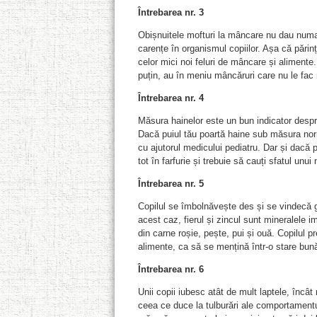
Întrebarea nr. 3
Obișnuitele mofturi la mâncare nu dau numai
carențe în organismul copiilor. Așa că părinț
celor mici noi feluri de mâncare și alimente.
puțin, au în meniu mâncăruri care nu le fac 
Întrebarea nr. 4
Măsura hainelor este un bun indicator despr
Dacă puiul tău poartă haine sub măsura norm
cu ajutorul medicului pediatru. Dar și dacă
tot în farfurie și trebuie să cauți sfatul unui n
Întrebarea nr. 5
Copilul se îmbolnăvește des și se vindecă g
acest caz, fierul și zincul sunt mineralele 
din carne roșie, pește, pui și ouă. Copilul p
alimente, ca să se mențină într-o stare bun
Întrebarea nr. 6
Unii copii iubesc atât de mult laptele, încâ
ceea ce duce la tulburări ale comportamentu