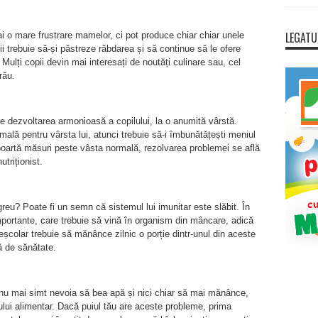
LEGATU
 o mare frustrare mamelor, ci pot produce chiar chiar unele
ii trebuie să-și păstreze răbdarea și să continue să le ofere
 Mulți copii devin mai interesați de noutăți culinare sau, cel
rău.
e dezvoltarea armonioasă a copilului, la o anumită vârstă.
ală pentru vârsta lui, atunci trebuie să-i îmbunătățești meniul
 poartă măsuri peste vâsta normală, rezolvarea problemei se află
utriționist.
reu? Poate fi un semn că sistemul lui imunitar este slăbit. În
importante, care trebuie să vină în organism din mâncare, adică
reșcolar trebuie să mănânce zilnic o porție dintr-unul din aceste
ă de sănătate.
t nu mai simt nevoia să bea apă și nici chiar să mai mănânce,
lui alimentar. Dacă puiul tău are aceste probleme, prima