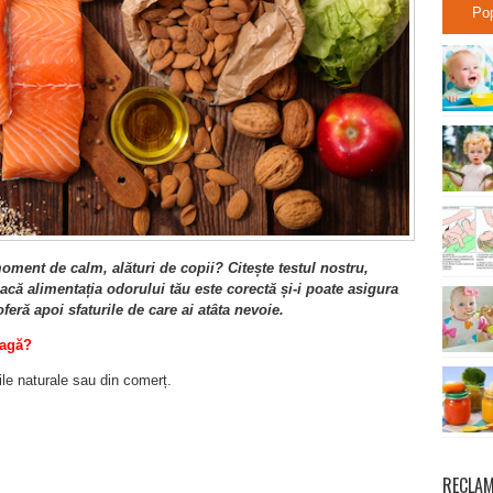
Po
oment de calm, alături de copii? Citește testul nostru,
dacă alimentația odorului tău este corectă și-i poate asigura
 oferă apoi sfaturile de care ai atâta nevoie.
eagă?
le naturale sau din comerț.
RECLA