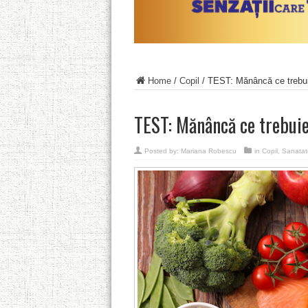
Home
/
Copil
/
TEST: Mănâncă ce trebui
TEST: Mănâncă ce trebuie
Posted by:
Mariana Robescu
in
Copil
,
Sanatat