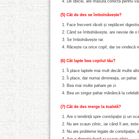
De obicei, are măsura corectă pentru vâr
(5) Cât de des se îmbolnăvește?
Face frecvent răceli și neplăceri digesti
Când se îmbolnăvește, are nevoie de o l
Se îmbolnăvește rar.
Răcește ca orice copil, dar se vindecă r
(6) Cât lapte bea copilul tău?
Îi place laptele mai mult decât multe alt
Îi place, dar numai dimineața, un pahar.
Bea mai multe pahare pe zi.
Bea un singur pahar mănâncă la celelalt
(7) Cât de des merge la toaletă?
Are o tendință spre constipație și un sc
Nu are scaun zilnic, iar când îl are, est
Nu are probleme legate de constipație, d
Are o digestie bună și scaun zilnic.