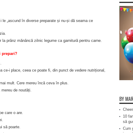
 i le „ascund în diverse preparate și nu-și dă seama ce
zia.
r la prânz mănâncă zilnic legume ca garnitură pentru carne.
i prepari?
.
 ce-i place, ceea ce poate fi, din punct de vedere nutrițional,
r mai mult. Cere mereu încă ceva în plus.
t mereu de noutăți.
BY MAR
Chees
e care o are.
10 far
i.
să gus
ui să poarte.
Cum g