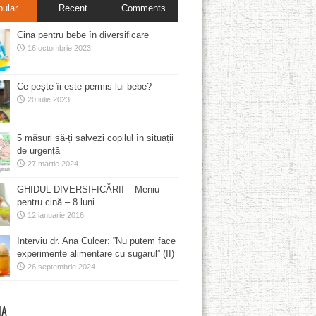
pular
Recent
Comments
Cina pentru bebe în diversificare
16 octombrie 2023
Ce pește îi este permis lui bebe?
20 iulie 2023
5 măsuri să-ți salvezi copilul în situații
de urgență
27 martie 2024
GHIDUL DIVERSIFICĂRII – Meniu
pentru cină – 8 luni
12 ianuarie 2016
Interviu dr. Ana Culcer: ”Nu putem face
experimente alimentare cu sugarul” (II)
26 septembrie 2024
MA