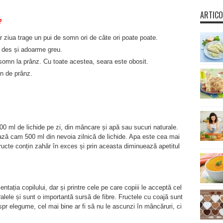
ARTICO
?
r ziua trage un pui de somn ori de câte ori poate poate.
e des și adoarme greu.
somn la prânz. Cu toate acestea, seara este obosit.
n de prânz.
500 ml de lichide pe zi, din mâncare și apă sau sucuri naturale.
zează cam 500 ml din nevoia zilnică de lichide. Apa este cea mai
fructe conțin zahăr în exces și prin aceasta diminuează apetitul
ntația copilului, dar și printre cele pe care copiii le acceptă cel
alele și sunt o importantă sursă de fibre. Fructele cu coajă sunt
pr elegume, cel mai bine ar fi să nu le ascunzi în mâncăruri, ci