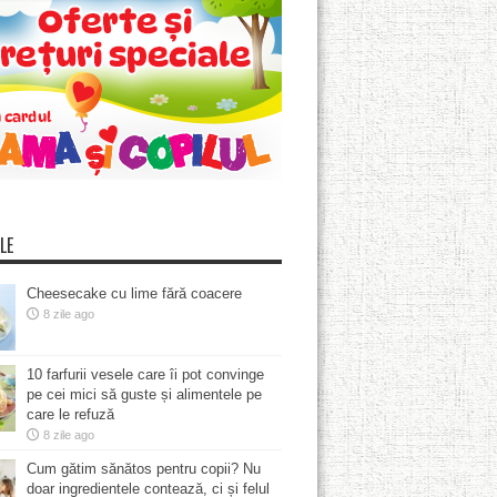
LE
Cheesecake cu lime fără coacere
8 zile ago
10 farfurii vesele care îi pot convinge
pe cei mici să guste și alimentele pe
care le refuză
8 zile ago
Cum gătim sănătos pentru copii? Nu
doar ingredientele contează, ci și felul