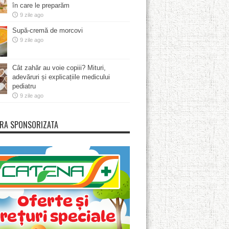
în care le preparăm
9 zile ago
Supă-cremă de morcovi
9 zile ago
Cât zahăr au voie copiii? Mituri,
adevăruri și explicațiile medicului
pediatru
9 zile ago
RA SPONSORIZATA