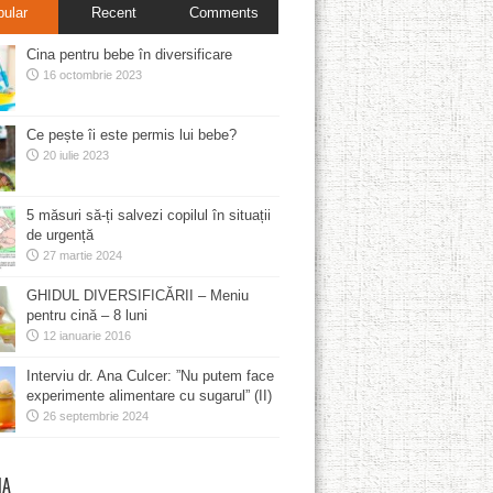
pular
Recent
Comments
Cina pentru bebe în diversificare
16 octombrie 2023
Ce pește îi este permis lui bebe?
20 iulie 2023
5 măsuri să-ți salvezi copilul în situații
de urgență
27 martie 2024
GHIDUL DIVERSIFICĂRII – Meniu
pentru cină – 8 luni
12 ianuarie 2016
Interviu dr. Ana Culcer: ”Nu putem face
experimente alimentare cu sugarul” (II)
26 septembrie 2024
MA