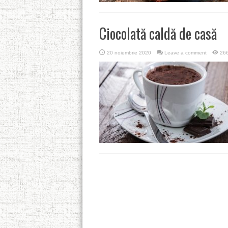
Ciocolată caldă de casă
20 noiembrie 2020
Leave a comment
266