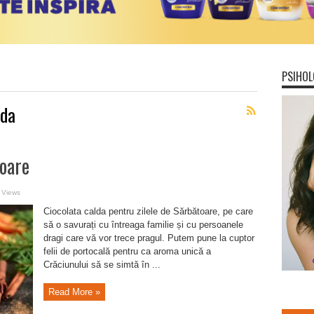
PSIHOL
lda
toare
 Views
Ciocolata calda pentru zilele de Sărbătoare, pe care
să o savurați cu întreaga familie și cu persoanele
dragi care vă vor trece pragul. Putem pune la cuptor
felii de portocală pentru ca aroma unică a
Crăciunului să se simtă în ...
Read More »