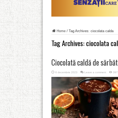
Home
/
Tag Archives: ciocolata calda
Tag Archives:
ciocolata ca
Ciocolată caldă de sărbă
6 decembrie 2023
Leave a comment
397