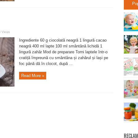
Po
 Views
Ingrediente 60 g ciocolată neagră 1 lingură cacao
neagră 400 ml lapte 100 ml smântână lichidă 1
lingură zahăr Mod de preparare Torni laptele într-o
cratiță împreună cu smântâna și zahărul și lași pe
foc până dă în clocot, după ...
Read More »
RECLA