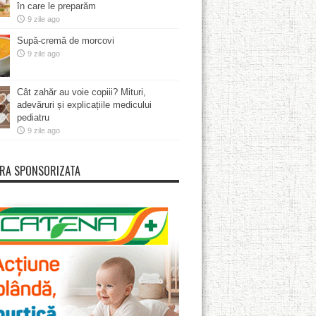
în care le preparăm
9 zile ago
Supă-cremă de morcovi
9 zile ago
Cât zahăr au voie copiii? Mituri,
adevăruri și explicațiile medicului
pediatru
9 zile ago
RA SPONSORIZATA