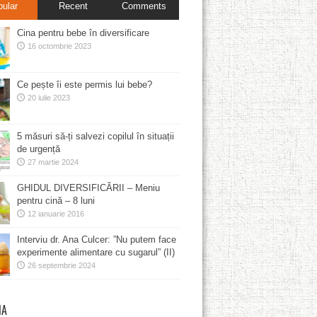
pular
Recent
Comments
Cina pentru bebe în diversificare
16 octombrie 2023
Ce pește îi este permis lui bebe?
20 iulie 2023
5 măsuri să-ți salvezi copilul în situații
de urgență
27 martie 2024
GHIDUL DIVERSIFICĂRII – Meniu
pentru cină – 8 luni
12 ianuarie 2016
Interviu dr. Ana Culcer: ”Nu putem face
experimente alimentare cu sugarul” (II)
26 septembrie 2024
MA