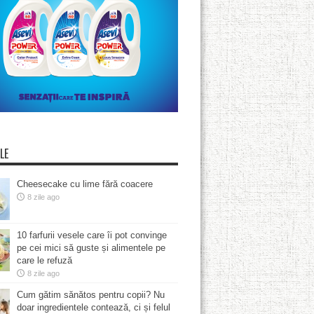
LE
Cheesecake cu lime fără coacere
8 zile ago
10 farfurii vesele care îi pot convinge
pe cei mici să guste și alimentele pe
care le refuză
8 zile ago
Cum gătim sănătos pentru copii? Nu
doar ingredientele contează, ci și felul