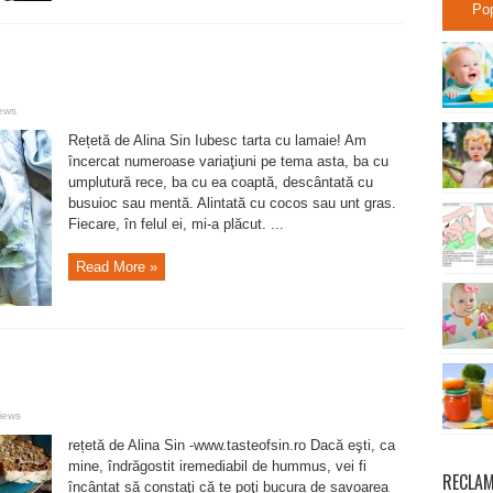
Po
ews
Rețetă de Alina Sin Iubesc tarta cu lamaie! Am
încercat numeroase variaţiuni pe tema asta, ba cu
umplutură rece, ba cu ea coaptă, descântată cu
busuioc sau mentă. Alintată cu cocos sau unt gras.
Fiecare, în felul ei, mi-a plăcut. ...
Read More »
iews
rețetă de Alina Sin -www.tasteofsin.ro Dacă eşti, ca
mine, îndrăgostit iremediabil de hummus, vei fi
RECLA
încântat să constaţi că te poţi bucura de savoarea