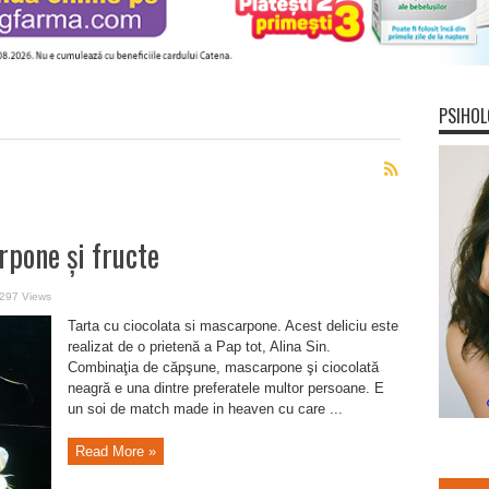
PSIHOL
rpone şi fructe
297 Views
Tarta cu ciocolata si mascarpone. Acest deliciu este
realizat de o prietenă a Pap tot, Alina Sin.
Combinaţia de căpşune, mascarpone şi ciocolată
neagră e una dintre preferatele multor persoane. E
un soi de match made in heaven cu care ...
Read More »