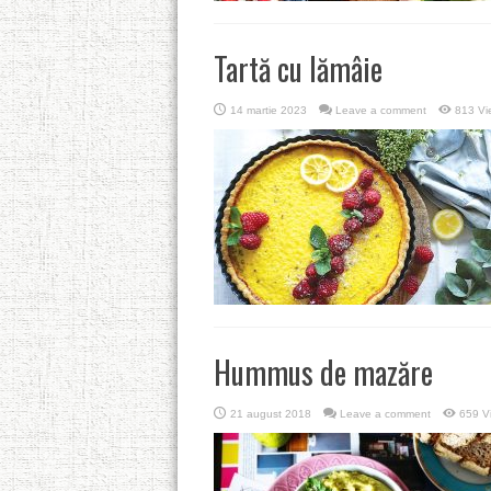
Tartă cu lămâie
14 martie 2023
Leave a comment
813 Vi
Hummus de mazăre
21 august 2018
Leave a comment
659 V