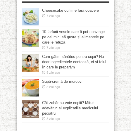
Cheesecake cu lime fără coacere
7 zile ago
10 farfurii vesele care îi pot convinge
pe cei mici să guste și alimentele pe
care le refuză
7 zile ago
Cum gătim sănătos pentru copii? Nu
doar ingredientele contează, ci și felul
în care le preparăm
8 zile ago
Supă-cremă de morcovi
8 zile ago
Cât zahăr au voie copiii? Mituri,
adevăruri și explicațiile medicului
pediatru
8 zile ago