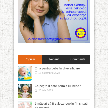
Popular
Recent
Comments
Cina pentru bebe în diversificare
16 octombrie 2023
Ce pește îi este permis lui bebe?
20 iulie 2023
5 măsuri să-ți salvezi copilul în situații
de urgență