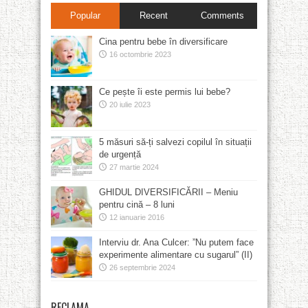
Popular
Recent
Comments
Cina pentru bebe în diversificare
16 octombrie 2023
Ce pește îi este permis lui bebe?
20 iulie 2023
5 măsuri să-ți salvezi copilul în situații
de urgență
27 martie 2024
GHIDUL DIVERSIFICĂRII – Meniu
pentru cină – 8 luni
12 ianuarie 2016
Interviu dr. Ana Culcer: ”Nu putem face
experimente alimentare cu sugarul” (II)
26 septembrie 2024
RECLAMA