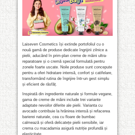
Laiseven Cosmetics își extinde portofoliul cu o
nouă gamă de produse dedicate îngrijirii zilnice a
pielii, aducând în prim-plan creme de mâini ultra-
reparatoare și o cremă special formulată pentru
zonele foarte uscate. Noile produse sunt concepute
pentru a oferi hidratare intensă, confort și catifelare,
transformând rutina de îngrijire într-un gest simplu
și eficient de răsfăț.
Inspirată din ingrediente naturale și formule vegane,
gama de creme de mâini include trei variante
adaptate nevoilor diferite ale pielii. Varianta cu
avocado contribuie la hrănirea intensă și refacerea
barierei naturale, cea cu floare de bumbac
calmează și oferă delicatețe pielii sensibile, iar
crema cu macadamia asigură nutriție profundă și
elasticitate.