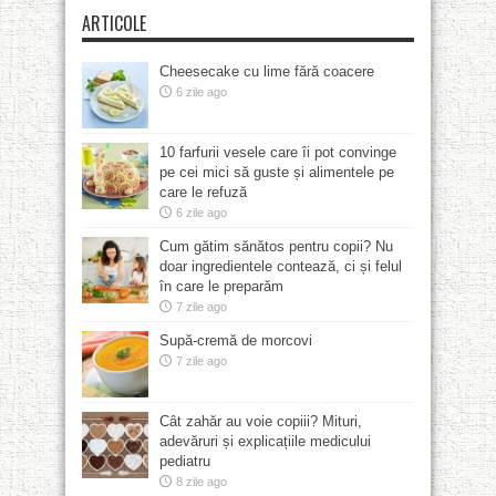
ARTICOLE
Cheesecake cu lime fără coacere
6 zile ago
10 farfurii vesele care îi pot convinge
pe cei mici să guste și alimentele pe
care le refuză
6 zile ago
Cum gătim sănătos pentru copii? Nu
doar ingredientele contează, ci și felul
în care le preparăm
7 zile ago
Supă-cremă de morcovi
7 zile ago
Cât zahăr au voie copiii? Mituri,
adevăruri și explicațiile medicului
pediatru
8 zile ago