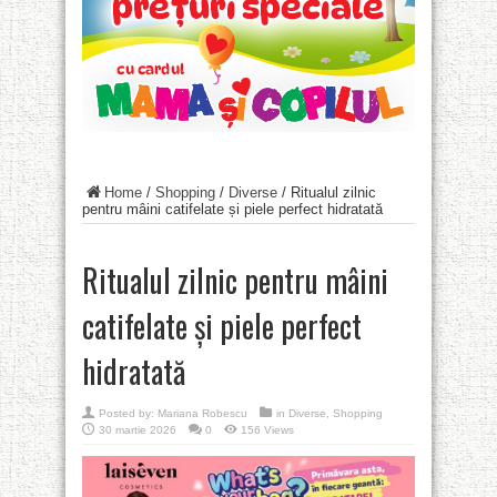
Home
/
Shopping
/
Diverse
/
Ritualul zilnic
pentru mâini catifelate și piele perfect hidratată
Ritualul zilnic pentru mâini
catifelate și piele perfect
hidratată
Posted by:
Mariana Robescu
in
Diverse
,
Shopping
30 martie 2026
0
156 Views