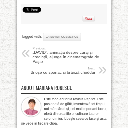
Tagged with:
LAISEVEN COSMETICS
Previous:
„DAVID”, animația despre curaj și
credință, ajunge în cinematografe de
Paște
Next:
Brioșe cu spanac și brânză cheddar
ABOUT MARIANA ROBESCU
Este food-editor la revista Pap tot. Este
pasionată de gătit, inventează tot timpul
noi mâncăruri și, cel mai important lucru,
oferă din creațiile ei culinare tuturor
celor din jur. Iubește ceea ce face și asta
se vede în fiecare clipă.