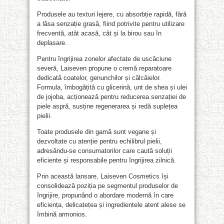
Produsele au texturi lejere, cu absorbție rapidă, fără
a lăsa senzație grasă, fiind potrivite pentru utilizare
frecventă, atât acasă, cât și la birou sau în
deplasare.
Pentru îngrijirea zonelor afectate de uscăciune
severă, Laiseven propune o cremă reparatoare
dedicată coatelor, genunchilor și călcâielor.
Formula, îmbogățită cu glicerină, unt de shea și ulei
de jojoba, acționează pentru reducerea senzației de
piele aspră, susține regenerarea și redă suplețea
pielii.
Toate produsele din gamă sunt vegane și
dezvoltate cu atenție pentru echilibrul pielii,
adresându-se consumatorilor care caută soluții
eficiente și responsabile pentru îngrijirea zilnică.
Prin această lansare, Laiseven Cosmetics își
consolidează poziția pe segmentul produselor de
îngrijire, propunând o abordare modernă în care
eficiența, delicatețea și ingredientele atent alese se
îmbină armonios.