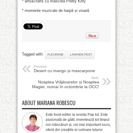
* arts&crafts cu mascota Pretty Kitty
* momente muzicale de harpă și vioară
Tagged with:
FLEURANE
LAVANDA FEST
Previous:
Desert cu mango și mascarpone
Next:
Noaptea Vrăjitoarelor și Noaptea
Magiei, numai în octombrie la OCC!
ABOUT MARIANA ROBESCU
Este food-editor la revista Pap tot. Este
pasionată de gătit, inventează tot timpul
noi mâncăruri și, cel mai important lucru,
oferă din creațiile ei culinare tuturor