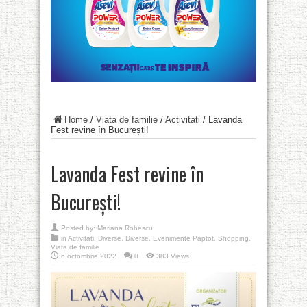
Home
/
Viata de familie
/
Activitati
/
Lavanda
Fest revine în București!
Lavanda Fest revine în
București!
Posted by:
Mariana Robescu
in
Activitati
,
Diverse
,
Diverse
,
Evenimente Paptot
,
Shopping
,
Viata de familie
6 octombrie 2022
0
383 Views