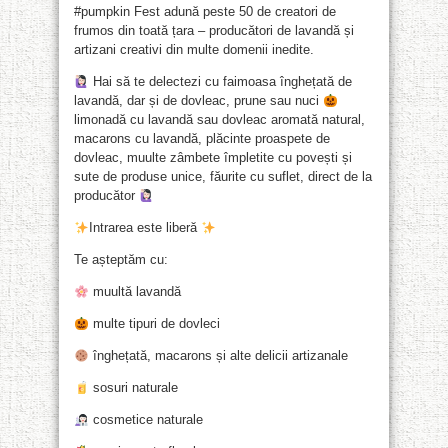
#pumpkin Fest adună peste 50 de creatori de
frumos din toată țara – producători de lavandă și
artizani creativi din multe domenii inedite.
Hai să te delectezi cu faimoasa înghețată de
lavandă, dar și de dovleac, prune sau nuci
limonadă cu lavandă sau dovleac aromată natural,
macarons cu lavandă, plăcinte proaspete de
dovleac, muulte zâmbete împletite cu povești și
sute de produse unice, făurite cu suflet, direct de la
producător
Intrarea este liberă
Te așteptăm cu:
muultă lavandă
multe tipuri de dovleci
înghețată, macarons și alte delicii artizanale
sosuri naturale
cosmetice naturale