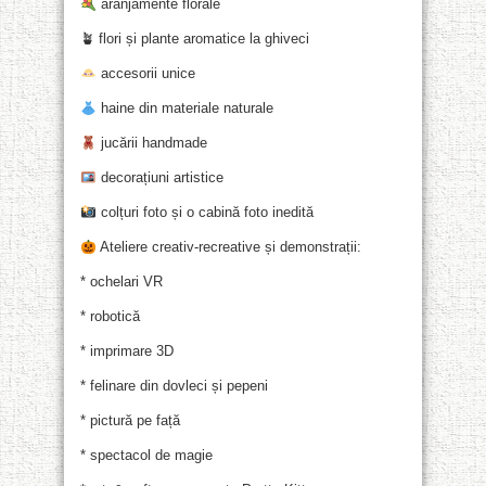
aranjamente florale
🪴 flori și plante aromatice la ghiveci
accesorii unice
haine din materiale naturale
jucării handmade
decorațiuni artistice
colțuri foto și o cabină foto inedită
Ateliere creativ-recreative și demonstrații:
* ochelari VR
* robotică
* imprimare 3D
* felinare din dovleci și pepeni
* pictură pe față
* spectacol de magie