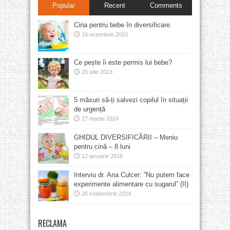
Popular
Recent
Comments
Cina pentru bebe în diversificare
16 octombrie 2023
Ce pește îi este permis lui bebe?
20 iulie 2023
5 măsuri să-ți salvezi copilul în situații
de urgență
27 martie 2024
GHIDUL DIVERSIFICĂRII – Meniu
pentru cină – 8 luni
12 ianuarie 2016
Interviu dr. Ana Culcer: ”Nu putem face
experimente alimentare cu sugarul” (II)
26 septembrie 2024
RECLAMA