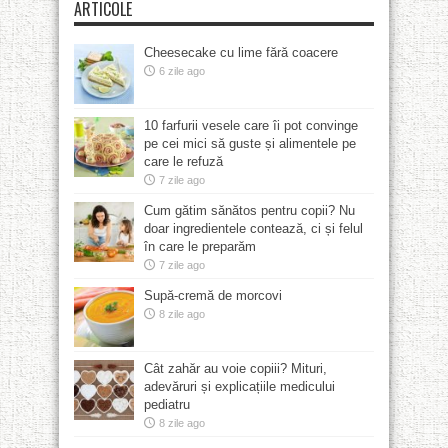
ARTICOLE
Cheesecake cu lime fără coacere
6 zile ago
10 farfurii vesele care îi pot convinge
pe cei mici să guste și alimentele pe
care le refuză
7 zile ago
Cum gătim sănătos pentru copii? Nu
doar ingredientele contează, ci și felul
în care le preparăm
7 zile ago
Supă-cremă de morcovi
8 zile ago
Cât zahăr au voie copiii? Mituri,
adevăruri și explicațiile medicului
pediatru
8 zile ago