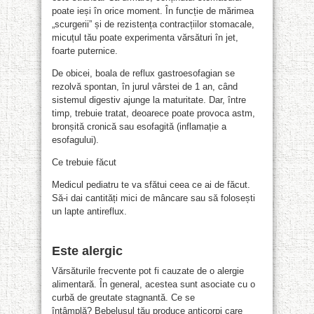
poate ieși în orice moment. În funcție de mărimea
„scurgerii” și de rezistența contracțiilor stomacale,
micuțul tău poate experimenta vărsături în jet,
foarte puternice.
De obicei, boala de reflux gastroesofagian se
rezolvă spontan, în jurul vârstei de 1 an, când
sistemul digestiv ajunge la maturitate. Dar, între
timp, trebuie tratat, deoarece poate provoca astm,
bronșită cronică sau esofagită (inflamație a
esofagului).
Ce trebuie făcut
Medicul pediatru te va sfătui ceea ce ai de făcut.
Să-i dai cantități mici de mâncare sau să folosești
un lapte antireflux.
E
ste alergic
Vărsăturile frecvente pot fi cauzate de o alergie
alimentară. În general, acestea sunt asociate cu o
curbă de greutate stagnantă. Ce se
întâmplă? Bebelușul tău produce anticorpi care