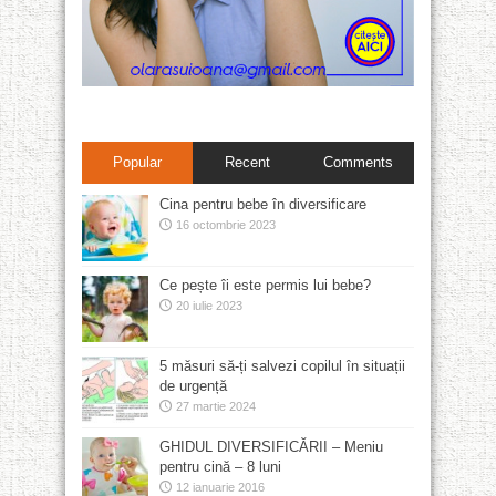
Popular
Recent
Comments
Cina pentru bebe în diversificare
16 octombrie 2023
Ce pește îi este permis lui bebe?
20 iulie 2023
5 măsuri să-ți salvezi copilul în situații
de urgență
27 martie 2024
GHIDUL DIVERSIFICĂRII – Meniu
pentru cină – 8 luni
12 ianuarie 2016