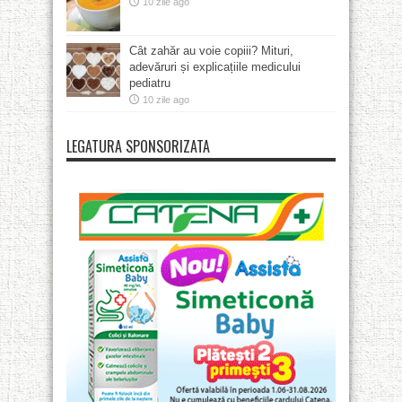
10 zile ago
Cât zahăr au voie copiii? Mituri,
adevăruri și explicațiile medicului
pediatru
10 zile ago
LEGATURA SPONSORIZATA