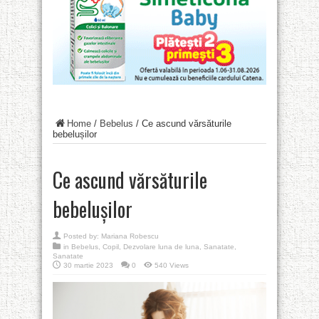
Home
/
Bebelus
/
Ce ascund vărsăturile
bebelușilor
Ce ascund vărsăturile
bebelușilor
Posted by:
Mariana Robescu
in
Bebelus
,
Copil
,
Dezvolare luna de luna
,
Sanatate
,
Sanatate
30 martie 2023
0
540 Views