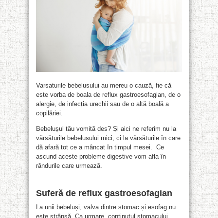
Varsaturile bebelusului au mereu o cauză, fie că
este vorba de boala de reflux gastroesofagian, de o
alergie, de infecția urechii sau de o altă boală a
copilăriei.
Bebelușul tău vomită des? Și aici ne referim nu la
vărsăturile bebelusului mici, ci la vărsăturile în care
dă afară tot ce a mâncat în timpul mesei. Ce
ascund aceste probleme digestive vom afla în
rândurile care urmează.
S
uferă de reflux gastroesofagian
La unii bebeluși, valva dintre stomac și esofag nu
este strânsă. Ca urmare, conținutul stomacului