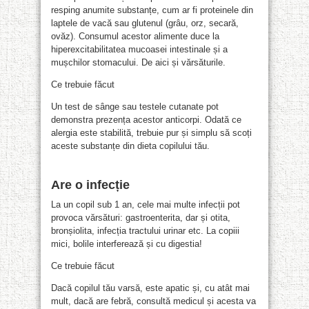
resping anumite substanțe, cum ar fi proteinele din
laptele de vacă sau glutenul (grâu, orz, secară,
ovăz). Consumul acestor alimente duce la
hiperexcitabilitatea mucoasei intestinale și a
mușchilor stomacului. De aici și vărsăturile.
Ce trebuie făcut
Un test de sânge sau testele cutanate pot
demonstra prezența acestor anticorpi. Odată ce
alergia este stabilită, trebuie pur și simplu să scoți
aceste substanțe din dieta copilului tău.
Are o infecție
La un copil sub 1 an, cele mai multe infecții pot
provoca vărsături: gastroenterita, dar și otita,
bronșiolita, infecția tractului urinar etc. La copiii
mici, bolile interferează și cu digestia!
Ce trebuie făcut
Dacă copilul tău varsă, este apatic și, cu atât mai
mult, dacă are febră, consultă medicul și acesta va