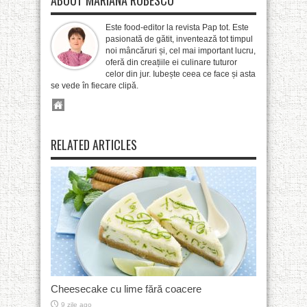
ABOUT MARIANA ROBESCU
Este food-editor la revista Pap tot. Este
pasionată de gătit, inventează tot timpul
noi mâncăruri și, cel mai important lucru,
oferă din creațiile ei culinare tuturor
celor din jur. Iubește ceea ce face și asta
se vede în fiecare clipă.
RELATED ARTICLES
Cheesecake cu lime fără coacere
9 zile ago