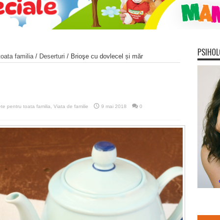
PSIHOL
oata familia
/
Deserturi
/
Brioşe cu dovlecel și măr
te pentru toata familia
,
Viata de familie
9 mai 2018
0