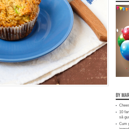
BY MAR
Chees
10 far
să gus
Cum g
ingred