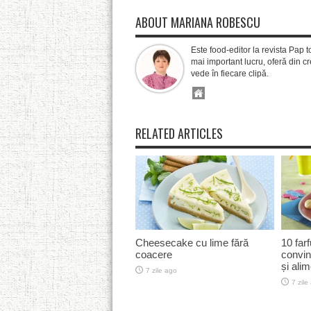
ABOUT MARIANA ROBESCU
Este food-editor la revista Pap t
mai important lucru, oferă din cre
vede în fiecare clipă.
RELATED ARTICLES
Cheesecake cu lime fără
10 farf
coacere
convin
și ali
7 zile ago
7 zile