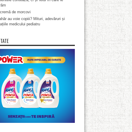
răm
cremă de morcovi
hăr au voie copiii? Mituri, adevăruri și
ațiile medicului pediatru
ITATE