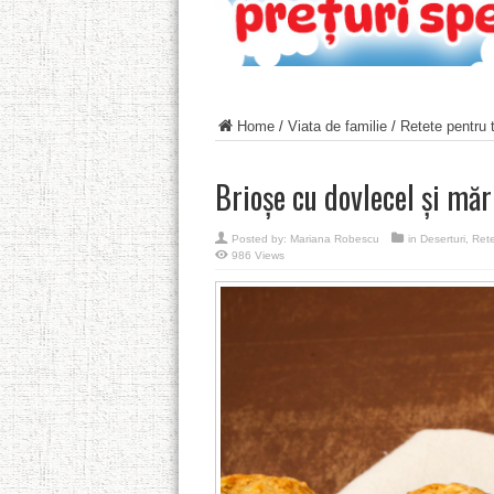
Home
/
Viata de familie
/
Retete pentru t
Brioşe cu dovlecel și măr
Posted by:
Mariana Robescu
in
Deserturi
,
Rete
986 Views