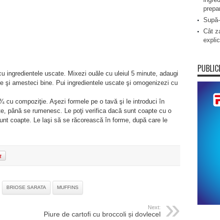
prepa
Supă-
Cât za
explic
PUBLIC
cu ingredientele uscate. Mixezi ouăle cu uleiul 5 minute, adaugi
e şi amesteci bine. Pui ingredientele uscate şi omogenizezi cu
 ¾ cu compoziţie. Aşezi formele pe o tavă şi le introduci în
te, până se rumenesc. Le poţi verifica dacă sunt coapte cu o
unt coapte. Le laşi să se răcorească în forme, după care le
BRIOSE SARATA
MUFFINS
Next:
Piure de cartofi cu broccoli și dovlecel