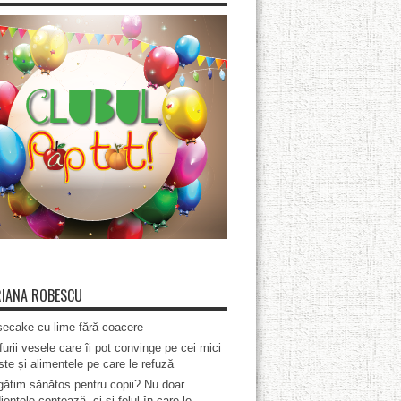
IANA ROBESCU
ecake cu lime fără coacere
furii vesele care îi pot convinge pe cei mici
te și alimentele pe care le refuză
ătim sănătos pentru copii? Nu doar
ientele contează, ci și felul în care le