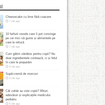
LE
Cheesecake cu lime fără coacere
7 zile ago
10 farfurii vesele care îi pot convinge
pe cei mici să guste și alimentele pe
care le refuză
7 zile ago
Cum gătim sănătos pentru copii? Nu
doar ingredientele contează, ci și felul
în care le preparăm
8 zile ago
Supă-cremă de morcovi
8 zile ago
Cât zahăr au voie copiii? Mituri,
adevăruri și explicațiile medicului
pediatru
8 zile ago