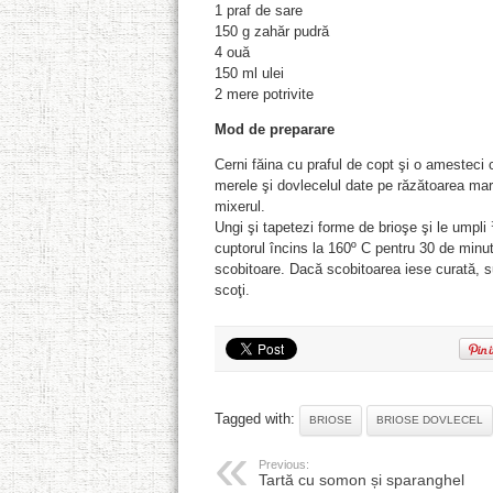
1 praf de sare
150 g zahăr pudră
4 ouă
150 ml ulei
2 mere potrivite
Mod de preparare
Cerni făina cu praful de copt şi o amesteci 
merele şi dovlecelul date pe răzătoarea mar
mixerul.
Ungi şi tapetezi forme de brioşe şi le umpli
cuptorul încins la 160º C pentru 30 de minu
scobitoare. Dacă scobitoarea iese curată, s
scoţi.
Tagged with:
BRIOSE
BRIOSE DOVLECEL
Previous:
Tartă cu somon și sparanghel