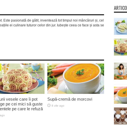
ARTICO
ot. Este pasionată de gătit, inventează tot timpul noi mâncăruri și, cel
ațiile ei culinare tuturor celor din jur. Iubește ceea ce face și asta se
urii vesele care îi pot
Supă-cremă de morcovi
ge pe cei mici să guste
8 zile ago
mentele pe care le refuză
 ago