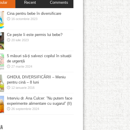
pular
Recent
Comments
Cina pentru bebe în diversificare
16 octombrie 2023
Ce pește îi este permis lui bebe?
20 iulie 2023
5 măsuri să-ți salvezi copilul în situații
de urgență
27 martie 2024
GHIDUL DIVERSIFICĂRII – Meniu
pentru cină – 8 luni
12 ianuarie 2016
Interviu dr. Ana Culcer: ”Nu putem face
experimente alimentare cu sugarul” (II)
26 septembrie 2024
MA