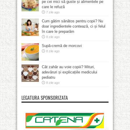
pe cei mici să guste și alimentele pe
care le refuză
7 zile ago
Cum gătim sănătos pentru copii? Nu
doar ingredientele contează, ci și felul
în care le preparăm
8 zile ago
Supă-cremă de morcovi
8 zile ago
Cât zahăr au voie copiii? Mituri,
adevăruri și explicațiile medicului
pediatru
8 zile ago
LEGATURA SPONSORIZATA