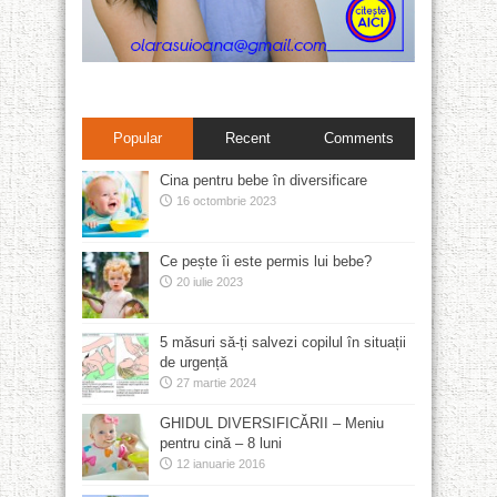
Popular
Recent
Comments
Cina pentru bebe în diversificare
16 octombrie 2023
Ce pește îi este permis lui bebe?
20 iulie 2023
5 măsuri să-ți salvezi copilul în situații
de urgență
27 martie 2024
GHIDUL DIVERSIFICĂRII – Meniu
pentru cină – 8 luni
12 ianuarie 2016