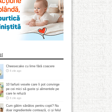
LE
Cheesecake cu lime fără coacere
8 zile ago
10 farfurii vesele care îi pot convinge
pe cei mici să guste și alimentele pe
care le refuză
8 zile ago
Cum gătim sănătos pentru copii? Nu
doar ingredientele contează, ci și felul