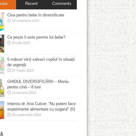
pular
Recent
Comments
Cina pentru bebe în diversificare
16 octombrie 2023
Ce pește îi este permis lui bebe?
20 iulie 2023
5 măsuri să-ți salvezi copilul în situații
de urgență
27 martie 2024
GHIDUL DIVERSIFICĂRII – Meniu
pentru cină – 8 luni
12 ianuarie 2016
Interviu dr. Ana Culcer: ”Nu putem face
experimente alimentare cu sugarul” (II)
26 septembrie 2024
MA