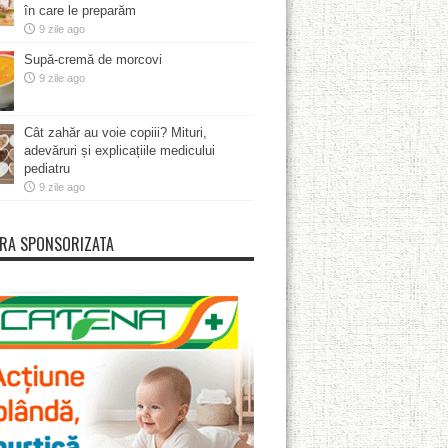
în care le preparăm
9 zile ago
Supă-cremă de morcovi
9 zile ago
Cât zahăr au voie copiii? Mituri,
adevăruri și explicațiile medicului
pediatru
9 zile ago
RA SPONSORIZATA