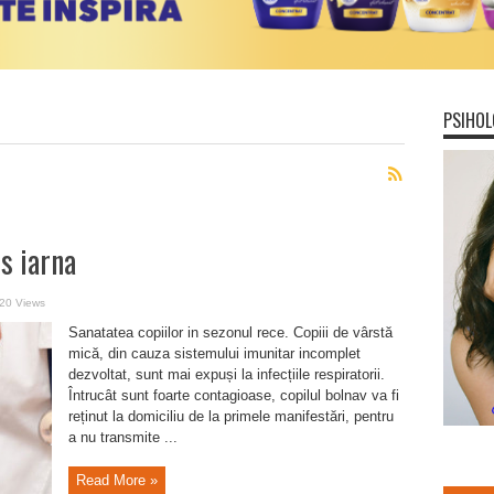
PSIHOL
s iarna
20 Views
Sanatatea copiilor in sezonul rece. Copiii de vârstă
mică, din cauza sistemului imunitar incomplet
dezvoltat, sunt mai expuși la infecțiile respiratorii.
Întrucât sunt foarte contagioase, copilul bolnav va fi
reținut la domiciliu de la primele manifestări, pentru
a nu transmite ...
Read More »