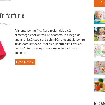
Po
în farfurie
61 Views
Alimente pentru frig. Nu e niciun dubiu că
alimentația copiilor trebuie adaptată în funcție de
anotimp. Iată care sunt schimbările esențiale pentru
lunile care urmează, mai ales pentru primii trei ani
de viață, în care organismul micuților este mai
vulnerabil. ...
Read More »
RECLA