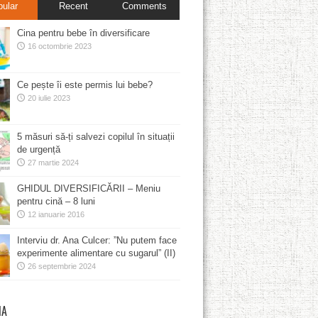
pular
Recent
Comments
Cina pentru bebe în diversificare
16 octombrie 2023
Ce pește îi este permis lui bebe?
20 iulie 2023
5 măsuri să-ți salvezi copilul în situații
de urgență
27 martie 2024
GHIDUL DIVERSIFICĂRII – Meniu
pentru cină – 8 luni
12 ianuarie 2016
Interviu dr. Ana Culcer: ”Nu putem face
experimente alimentare cu sugarul” (II)
26 septembrie 2024
MA