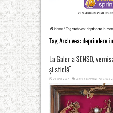
Home
/
Tag Archives: deprindere in metal
Tag Archives:
deprindere in
La Galeria SENSO, vernisa
şi sticlă”
20 iunie 2017
Leave a comment
1,584 V