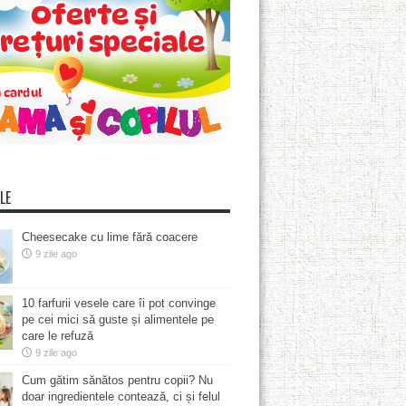
LE
Cheesecake cu lime fără coacere
9 zile ago
10 farfurii vesele care îi pot convinge
pe cei mici să guste și alimentele pe
care le refuză
9 zile ago
Cum gătim sănătos pentru copii? Nu
doar ingredientele contează, ci și felul