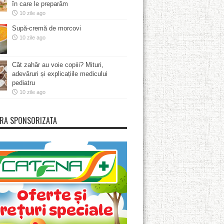
în care le preparăm
10 zile ago
Supă-cremă de morcovi
10 zile ago
Cât zahăr au voie copiii? Mituri,
adevăruri și explicațiile medicului
pediatru
10 zile ago
RA SPONSORIZATA