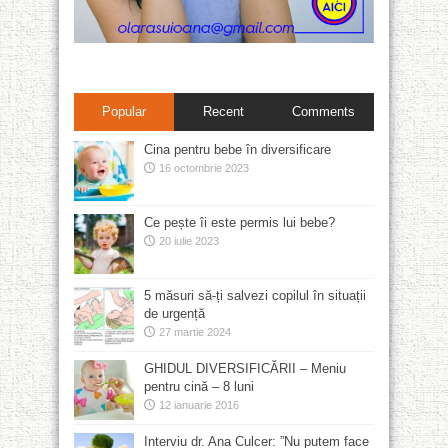
Popular
Recent
Comments
Cina pentru bebe în diversificare
16 octombrie 2023
Ce pește îi este permis lui bebe?
20 iulie 2023
5 măsuri să-ți salvezi copilul în situații
de urgență
27 martie 2024
GHIDUL DIVERSIFICĂRII – Meniu
pentru cină – 8 luni
12 ianuarie 2016
Interviu dr. Ana Culcer: ”Nu putem face