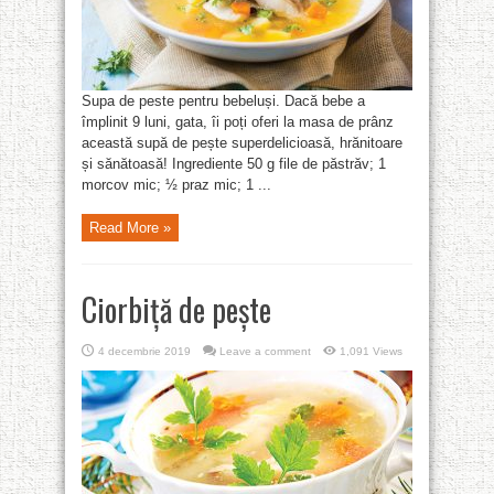
Supa de peste pentru bebeluși. Dacă bebe a
împlinit 9 luni, gata, îi poți oferi la masa de prânz
această supă de pește superdelicioasă, hrănitoare
și sănătoasă! Ingrediente 50 g file de păstrăv; 1
morcov mic; ½ praz mic; 1 ...
Read More »
Ciorbiță de pește
4 decembrie 2019
Leave a comment
1,091 Views