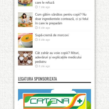
care le refuză
7 zile ago
Cum gătim sănătos pentru copii? Nu
doar ingredientele contează, ci și felul
în care le preparăm
8 zile ago
Supă-cremă de morcovi
8 zile ago
Cât zahăr au voie copiii? Mituri,
adevăruri și explicațiile medicului
pediatru
8 zile ago
LEGATURA SPONSORIZATA