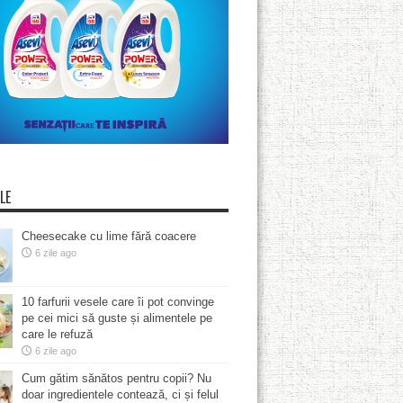
LE
Cheesecake cu lime fără coacere
6 zile ago
10 farfurii vesele care îi pot convinge
pe cei mici să guste și alimentele pe
care le refuză
6 zile ago
Cum gătim sănătos pentru copii? Nu
doar ingredientele contează, ci și felul