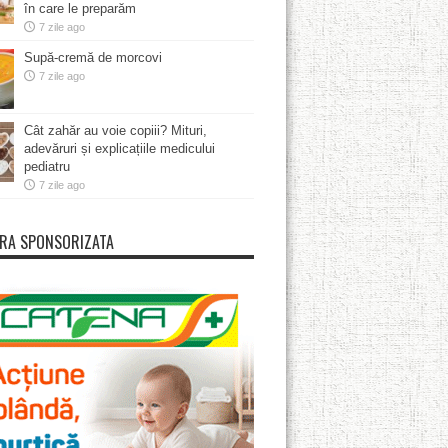
în care le preparăm
7 zile ago
Supă-cremă de morcovi
7 zile ago
Cât zahăr au voie copiii? Mituri,
adevăruri și explicațiile medicului
pediatru
7 zile ago
RA SPONSORIZATA