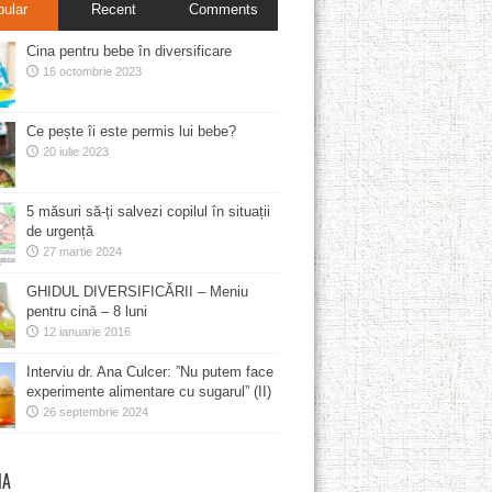
pular
Recent
Comments
Cina pentru bebe în diversificare
16 octombrie 2023
Ce pește îi este permis lui bebe?
20 iulie 2023
5 măsuri să-ți salvezi copilul în situații
de urgență
27 martie 2024
GHIDUL DIVERSIFICĂRII – Meniu
pentru cină – 8 luni
12 ianuarie 2016
Interviu dr. Ana Culcer: ”Nu putem face
experimente alimentare cu sugarul” (II)
26 septembrie 2024
MA