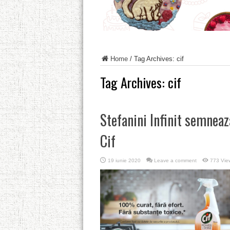
Home
/
Tag Archives: cif
Tag Archives:
cif
Stefanini Infinit semnea
Cif
19 iunie 2020
Leave a comment
773 Vie