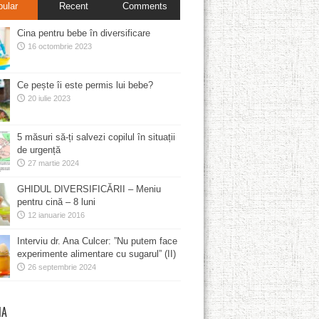
pular
Recent
Comments
Cina pentru bebe în diversificare
16 octombrie 2023
Ce pește îi este permis lui bebe?
20 iulie 2023
5 măsuri să-ți salvezi copilul în situații
de urgență
27 martie 2024
GHIDUL DIVERSIFICĂRII – Meniu
pentru cină – 8 luni
12 ianuarie 2016
Interviu dr. Ana Culcer: ”Nu putem face
experimente alimentare cu sugarul” (II)
26 septembrie 2024
MA