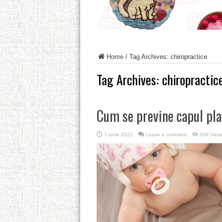
Home
/
Tag Archives: chiropractice
Tag Archives:
chiropractic
Cum se previne capul pla
7 iunie 2022
Leave a comment
509 View