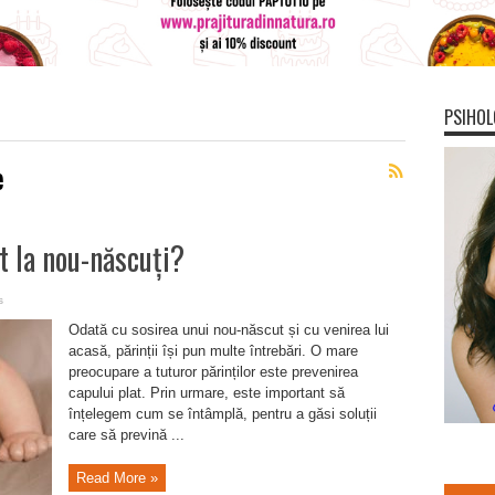
PSIHOL
e
t la nou-născuți?
s
Odată cu sosirea unui nou-născut și cu venirea lui
acasă, părinții își pun multe întrebări. O mare
preocupare a tuturor părinților este prevenirea
capului plat. Prin urmare, este important să
înțelegem cum se întâmplă, pentru a găsi soluții
care să prevină ...
Read More »