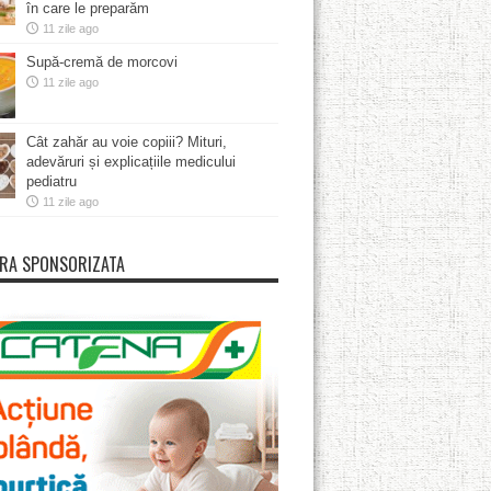
în care le preparăm
11 zile ago
Supă-cremă de morcovi
11 zile ago
Cât zahăr au voie copiii? Mituri,
adevăruri și explicațiile medicului
pediatru
11 zile ago
RA SPONSORIZATA