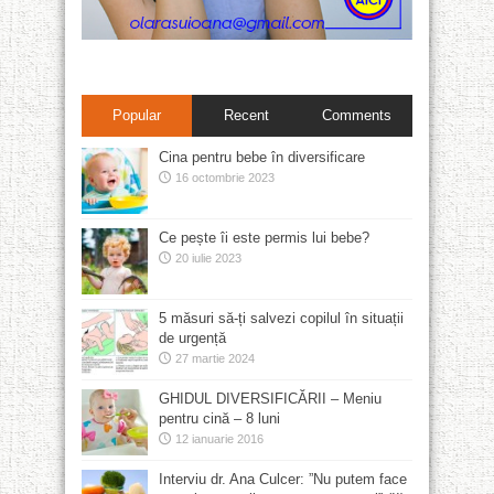
Popular
Recent
Comments
Cina pentru bebe în diversificare
16 octombrie 2023
Ce pește îi este permis lui bebe?
20 iulie 2023
5 măsuri să-ți salvezi copilul în situații
de urgență
27 martie 2024
GHIDUL DIVERSIFICĂRII – Meniu
pentru cină – 8 luni
12 ianuarie 2016
Interviu dr. Ana Culcer: ”Nu putem face