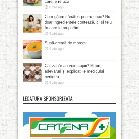
care le refuză
8 zile ago
Cum gătim sănătos pentru copii? Nu
doar ingredientele contează, ci și felul
în care le preparăm
9 zile ago
Supă-cremă de morcovi
9 zile ago
Cât zahăr au voie copiii? Mituri,
adevăruri și explicațiile medicului
pediatru
9 zile ago
LEGATURA SPONSORIZATA