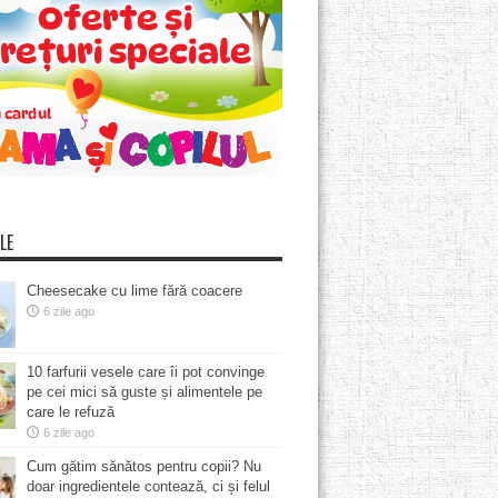
LE
Cheesecake cu lime fără coacere
6 zile ago
10 farfurii vesele care îi pot convinge
pe cei mici să guste și alimentele pe
care le refuză
6 zile ago
Cum gătim sănătos pentru copii? Nu
doar ingredientele contează, ci și felul