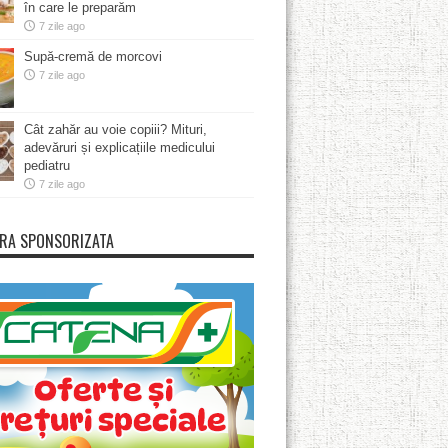
în care le preparăm
7 zile ago
Supă-cremă de morcovi
7 zile ago
Cât zahăr au voie copiii? Mituri,
adevăruri și explicațiile medicului
pediatru
7 zile ago
RA SPONSORIZATA