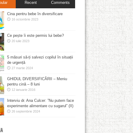
pular
Recent
Comments
Cina pentru bebe în diversificare
16 octombrie 2023
Ce pește îi este permis lui bebe?
20 iulie 2023
5 măsuri să-ți salvezi copilul în situații
de urgență
27 martie 2024
GHIDUL DIVERSIFICĂRII – Meniu
pentru cină – 8 luni
12 ianuarie 2016
Interviu dr. Ana Culcer: ”Nu putem face
experimente alimentare cu sugarul” (II)
26 septembrie 2024
MA