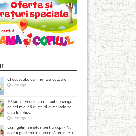
LE
Cheesecake cu lime fără coacere
7 zile ago
10 farfurii vesele care îi pot convinge
pe cei mici să guste și alimentele pe
care le refuză
7 zile ago
Cum gătim sănătos pentru copii? Nu
doar ingredientele contează, ci și felul