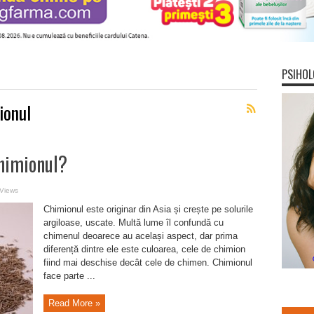
PSIHOL
ionul
chimionul?
Views
Chimionul este originar din Asia și crește pe solurile
argiloase, uscate. Multă lume îl confundă cu
chimenul deoarece au același aspect, dar prima
diferență dintre ele este culoarea, cele de chimion
fiind mai deschise decât cele de chimen. Chimionul
face parte ...
Read More »