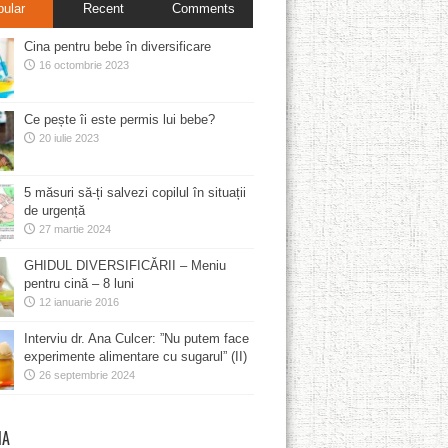
pular
Recent
Comments
Cina pentru bebe în diversificare
16 octombrie 2023
Ce pește îi este permis lui bebe?
20 iulie 2023
5 măsuri să-ți salvezi copilul în situații
de urgență
27 martie 2024
GHIDUL DIVERSIFICĂRII – Meniu
pentru cină – 8 luni
12 ianuarie 2016
Interviu dr. Ana Culcer: ”Nu putem face
experimente alimentare cu sugarul” (II)
26 septembrie 2024
MA