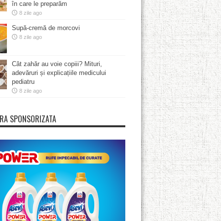
în care le preparăm
8 zile ago
Supă-cremă de morcovi
8 zile ago
Cât zahăr au voie copiii? Mituri,
adevăruri și explicațiile medicului
pediatru
8 zile ago
RA SPONSORIZATA