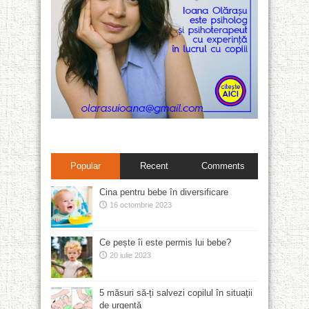
Popular
Recent
Comments
Cina pentru bebe în diversificare
16 octombrie 2023
Ce pește îi este permis lui bebe?
20 iulie 2023
5 măsuri să-ți salvezi copilul în situații
de urgență