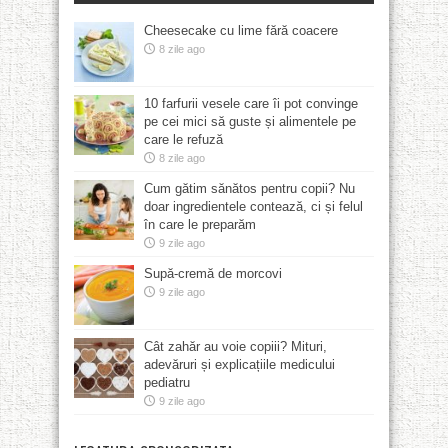
Cheesecake cu lime fără coacere
8 zile ago
10 farfurii vesele care îi pot convinge
pe cei mici să guste și alimentele pe
care le refuză
8 zile ago
Cum gătim sănătos pentru copii? Nu
doar ingredientele contează, ci și felul
în care le preparăm
9 zile ago
Supă-cremă de morcovi
9 zile ago
Cât zahăr au voie copiii? Mituri,
adevăruri și explicațiile medicului
pediatru
9 zile ago