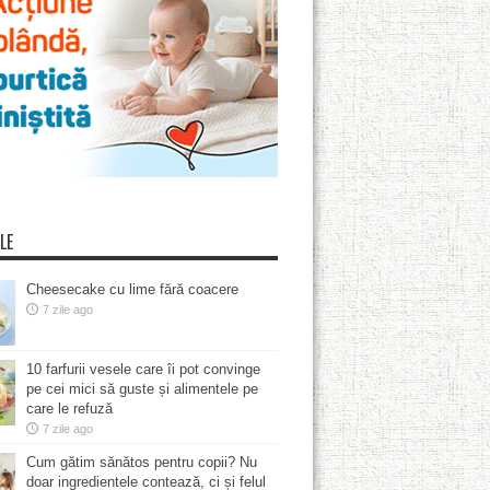
LE
Cheesecake cu lime fără coacere
7 zile ago
10 farfurii vesele care îi pot convinge
pe cei mici să guste și alimentele pe
care le refuză
7 zile ago
Cum gătim sănătos pentru copii? Nu
doar ingredientele contează, ci și felul