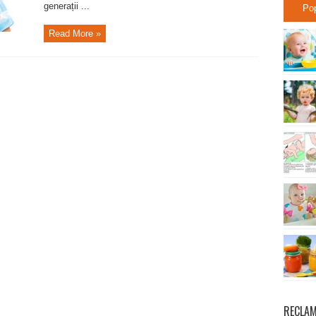
generații ...
Po
Read More »
RECLA