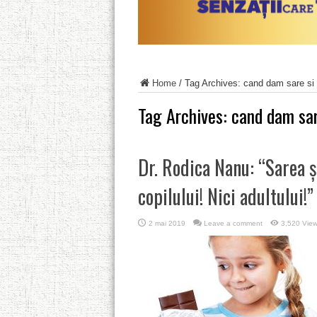
Home
/
Tag Archives: cand dam sare si 
Tag Archives:
cand dam sar
Dr. Rodica Nanu: “Sarea ș
copilului! Nici adultului!”
2 mai 2019
Leave a comment
3,520 Vie