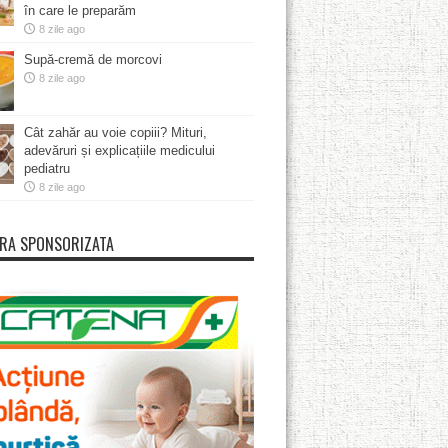
în care le preparăm
8 zile ago
Supă-cremă de morcovi
8 zile ago
Cât zahăr au voie copiii? Mituri,
adevăruri și explicațiile medicului
pediatru
8 zile ago
RA SPONSORIZATA