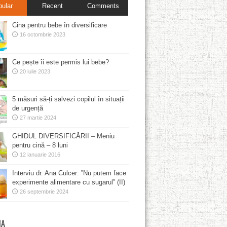
pular
Recent
Comments
Cina pentru bebe în diversificare
16 octombrie 2023
Ce pește îi este permis lui bebe?
20 iulie 2023
5 măsuri să-ți salvezi copilul în situații
de urgență
27 martie 2024
GHIDUL DIVERSIFICĂRII – Meniu
pentru cină – 8 luni
12 ianuarie 2016
Interviu dr. Ana Culcer: ”Nu putem face
experimente alimentare cu sugarul” (II)
26 septembrie 2024
MA