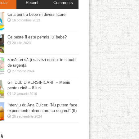
pular
Recent
Comments
Cina pentru bebe în diversificare
16 octombrie 2023
Ce pește îi este permis lui bebe?
20 iulie 2023
5 măsuri să-ți salvezi copilul în situații
de urgență
27 martie 2024
GHIDUL DIVERSIFICĂRII – Meniu
pentru cină – 8 luni
12 ianuarie 2016
Interviu dr. Ana Culcer: ”Nu putem face
experimente alimentare cu sugarul” (II)
26 septembrie 2024
MA