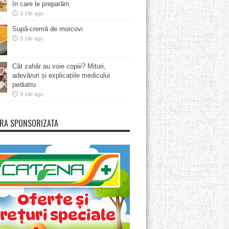
în care le preparăm
9 zile ago
Supă-cremă de morcovi
9 zile ago
Cât zahăr au voie copiii? Mituri,
adevăruri și explicațiile medicului
pediatru
9 zile ago
RA SPONSORIZATA