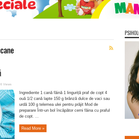
PSIHOL
icane
ă
56 Views
Ingrediente 1 cană făină 1 linguriță praf de copt 4
ouă 1/2 cană lapte 150 g brânză dulce de vaci sau
urdă 100 g telemea ulei pentru prăjit Mod de
preparare Într-un bol încăpător cerni făina cu praful
de copt. ...
Read More »