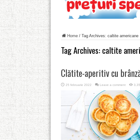
Home
/
Tag Archives: caltite americane
Tag Archives:
caltite amer
Clătite-aperitiv cu brânz
25 februarie 2022
Leave a comment
3,3