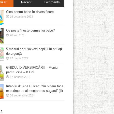
pular
Recent
Comments
Cina pentru bebe în diversificare
16 octombrie 2023
Ce pește îi este permis lui bebe?
20 iulie 2023
5 măsuri să-ți salvezi copilul în situații
de urgență
27 martie 2024
GHIDUL DIVERSIFICĂRII – Meniu
pentru cină – 8 luni
12 ianuarie 2016
Interviu dr. Ana Culcer: ”Nu putem face
experimente alimentare cu sugarul” (II)
26 septembrie 2024
MA