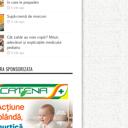
în care le preparăm
9 zile ago
Supă-cremă de morcovi
9 zile ago
Cât zahăr au voie copiii? Mituri,
adevăruri și explicațiile medicului
pediatru
9 zile ago
RA SPONSORIZATA