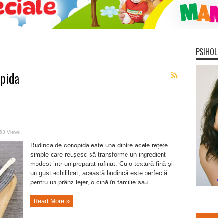
PSIHOL
pida
63 Views
Budinca de conopida este una dintre acele rețete
simple care reușesc să transforme un ingredient
modest într-un preparat rafinat. Cu o textură fină și
un gust echilibrat, această budincă este perfectă
pentru un prânz lejer, o cină în familie sau ...
Read More »