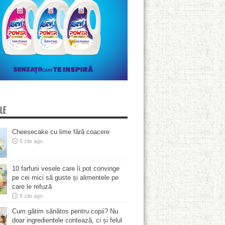
LE
Cheesecake cu lime fără coacere
8 zile ago
10 farfurii vesele care îi pot convinge
pe cei mici să guste și alimentele pe
care le refuză
8 zile ago
Cum gătim sănătos pentru copii? Nu
doar ingredientele contează, ci și felul