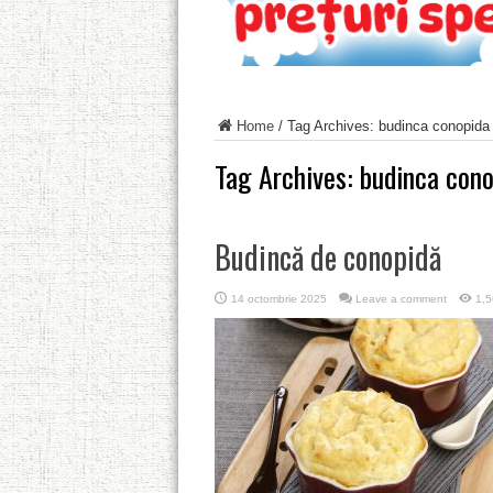
Home
/
Tag Archives: budinca conopida
Tag Archives:
budinca cono
Budincă de conopidă
14 octombrie 2025
Leave a comment
1,5