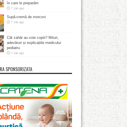
în care le preparăm
7 zile ago
Supă-cremă de morcovi
7 zile ago
Cât zahăr au voie copiii? Mituri,
adevăruri și explicațiile medicului
pediatru
7 zile ago
RA SPONSORIZATA