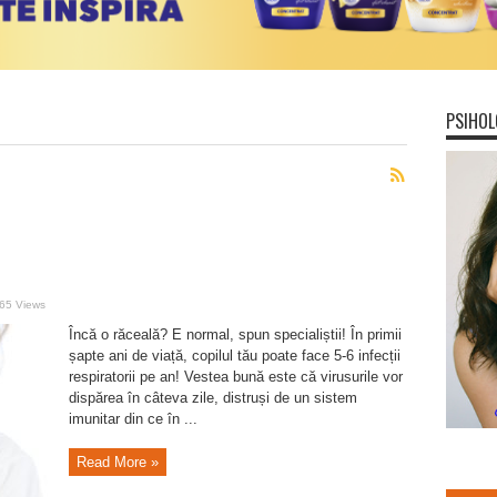
PSIHOL
65 Views
Încă o răceală? E normal, spun specialiștii! În primii
șapte ani de viață, copilul tău poate face 5-6 infecții
respiratorii pe an! Vestea bună este că virusurile vor
dispărea în câteva zile, distruși de un sistem
imunitar din ce în ...
Read More »