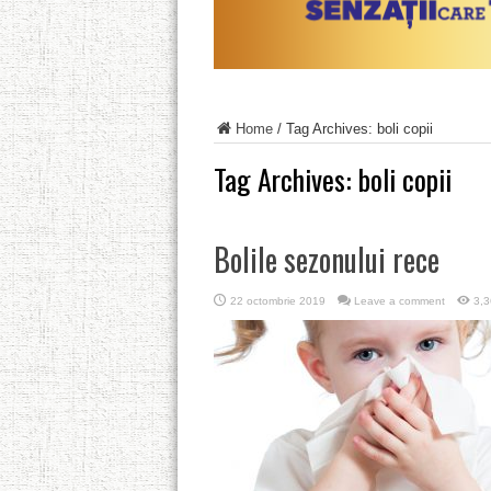
Home
/
Tag Archives: boli copii
Tag Archives:
boli copii
Bolile sezonului rece
22 octombrie 2019
Leave a comment
3,3