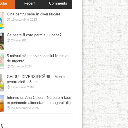
pular
Recent
Comments
Cina pentru bebe în diversificare
16 octombrie 2023
Ce pește îi este permis lui bebe?
20 iulie 2023
5 măsuri să-ți salvezi copilul în situații
de urgență
27 martie 2024
GHIDUL DIVERSIFICĂRII – Meniu
pentru cină – 8 luni
12 ianuarie 2016
Interviu dr. Ana Culcer: ”Nu putem face
experimente alimentare cu sugarul” (II)
26 septembrie 2024
MA