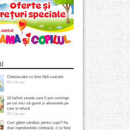
LE
Cheesecake cu lime fără coacere
6 zile ago
10 farfurii vesele care îi pot convinge
pe cei mici să guste și alimentele pe
care le refuză
6 zile ago
Cum gătim sănătos pentru copii? Nu
doar ingredientele contează, ci și felul