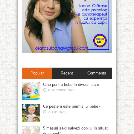
Popular
Recent
Comments
Cina pentru bebe în diversificare
16 octombrie 2023
Ce pește îi este permis lui bebe?
20 iulie 2023
5 măsuri să-ți salvezi copilul în situații
de urgență