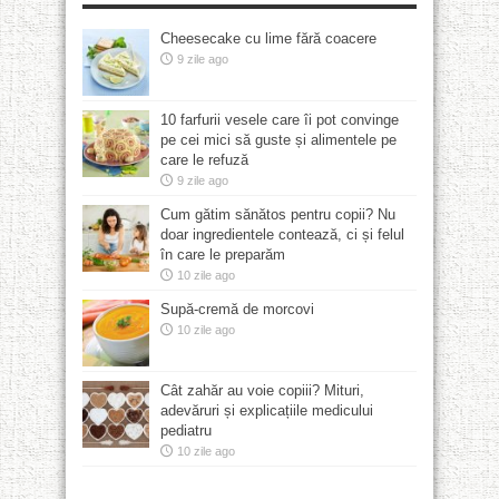
Cheesecake cu lime fără coacere
9 zile ago
10 farfurii vesele care îi pot convinge
pe cei mici să guste și alimentele pe
care le refuză
9 zile ago
Cum gătim sănătos pentru copii? Nu
doar ingredientele contează, ci și felul
în care le preparăm
10 zile ago
Supă-cremă de morcovi
10 zile ago
Cât zahăr au voie copiii? Mituri,
adevăruri și explicațiile medicului
pediatru
10 zile ago