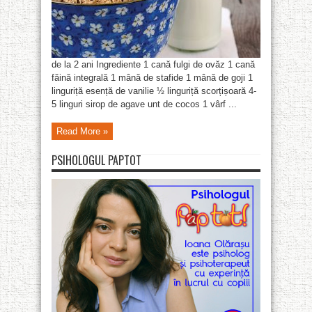
de la 2 ani Ingrediente 1 cană fulgi de ovăz 1 cană
făină integrală 1 mână de stafide 1 mână de goji 1
linguriță esență de vanilie ½ linguriță scorțișoară 4-
5 linguri sirop de agave unt de cocos 1 vârf ...
Read More »
PSIHOLOGUL PAPTOT