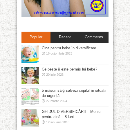
Popular
Recent
Comments
Cina pentru bebe în diversificare
16 octombrie 2023
Ce pește îi este permis lui bebe?
20 iulie 2023
5 măsuri să-ți salvezi copilul în situații
de urgență
27 martie 2024
GHIDUL DIVERSIFICĂRII – Meniu
pentru cină – 8 luni
12 ianuarie 2016