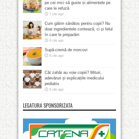
pe cei mici să guste și alimentele pe
care le refuză
7 zile ago
Cum gătim sănătos pentru copii? Nu
doar ingredientele contează, ci și felul
în care le preparăm
8 zile ago
Supă-cremă de morcovi
8 zile ago
Cât zahăr au voie copiii? Mituri,
adevăruri și explicațiile medicului
pediatru
8 zile ago
LEGATURA SPONSORIZATA