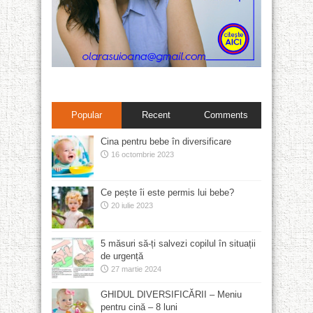
Popular
Recent
Comments
Cina pentru bebe în diversificare
16 octombrie 2023
Ce pește îi este permis lui bebe?
20 iulie 2023
5 măsuri să-ți salvezi copilul în situații
de urgență
27 martie 2024
GHIDUL DIVERSIFICĂRII – Meniu
pentru cină – 8 luni