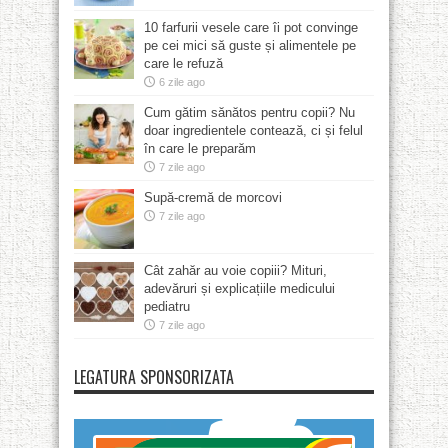
10 farfurii vesele care îi pot convinge
pe cei mici să guste și alimentele pe
care le refuză
6 zile ago
Cum gătim sănătos pentru copii? Nu
doar ingredientele contează, ci și felul
în care le preparăm
7 zile ago
Supă-cremă de morcovi
7 zile ago
Cât zahăr au voie copiii? Mituri,
adevăruri și explicațiile medicului
pediatru
7 zile ago
LEGATURA SPONSORIZATA