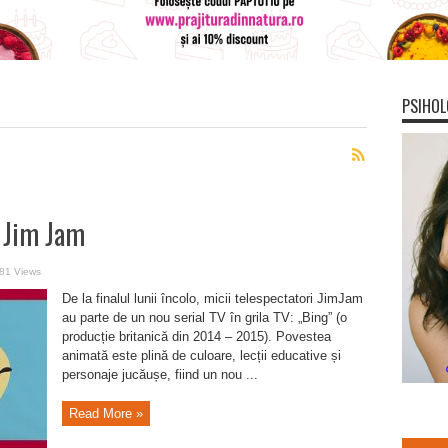
PSIHOL
a Jim Jam
81 Views
De la finalul lunii încolo, micii telespectatori JimJam
au parte de un nou serial TV în grila TV: „Bing” (o
producție britanică din 2014 – 2015). Povestea
animată este plină de culoare, lecții educative și
personaje jucăușe, fiind un nou ...
Read More »