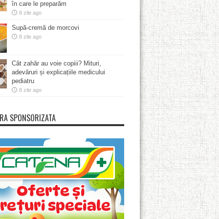
în care le preparăm
8 zile ago
Supă-cremă de morcovi
8 zile ago
Cât zahăr au voie copiii? Mituri,
adevăruri și explicațiile medicului
pediatru
8 zile ago
RA SPONSORIZATA