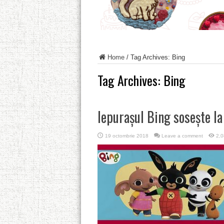
Home
/
Tag Archives: Bing
Tag Archives:
Bing
Iepurașul Bing sosește l
19 octombrie 2018
Leave a comment
2,0