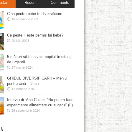
pular
Recent
Comments
Cina pentru bebe în diversificare
16 octombrie 2023
Ce pește îi este permis lui bebe?
20 iulie 2023
5 măsuri să-ți salvezi copilul în situații
de urgență
27 martie 2024
GHIDUL DIVERSIFICĂRII – Meniu
pentru cină – 8 luni
12 ianuarie 2016
Interviu dr. Ana Culcer: ”Nu putem face
experimente alimentare cu sugarul” (II)
26 septembrie 2024
MA