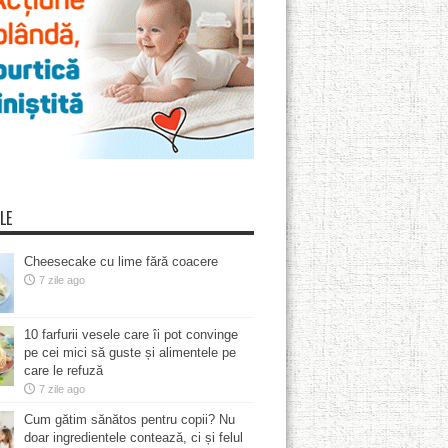
LE
Cheesecake cu lime fără coacere
7 zile ago
10 farfurii vesele care îi pot convinge
pe cei mici să guste și alimentele pe
care le refuză
7 zile ago
Cum gătim sănătos pentru copii? Nu
doar ingredientele contează, ci și felul