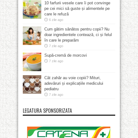
10 farfurii vesele care îi pot convinge
pe cei mici să guste și alimentele pe
care le refuză
6 zile ago
Cum gătim sănătos pentru copii? Nu
doar ingredientele contează, ci și felul
în care le preparăm
7 zile ago
Supă-cremă de morcovi
7 zile ago
Cât zahăr au voie copiii? Mituri,
adevăruri și explicațiile medicului
pediatru
7 zile ago
LEGATURA SPONSORIZATA