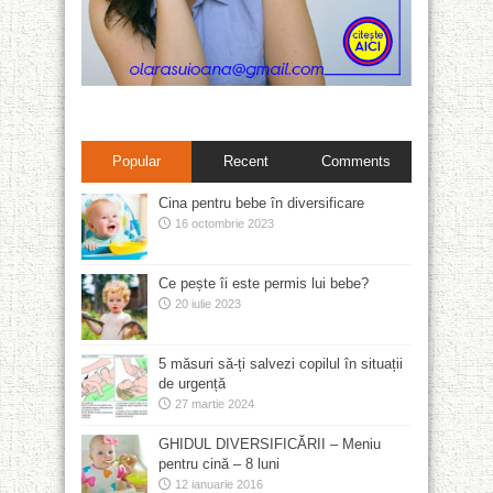
Popular
Recent
Comments
Cina pentru bebe în diversificare
16 octombrie 2023
Ce pește îi este permis lui bebe?
20 iulie 2023
5 măsuri să-ți salvezi copilul în situații
de urgență
27 martie 2024
GHIDUL DIVERSIFICĂRII – Meniu
pentru cină – 8 luni
12 ianuarie 2016