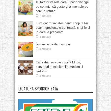
10 farfurii vesele care îi pot convinge
pe cei mici să guste și alimentele pe
care le refuză
7 zile ago
Cum gătim sănătos pentru copii? Nu
doar ingredientele contează, ci și felul
în care le preparăm
8 zile ago
Supă-cremă de morcovi
8 zile ago
Cât zahăr au voie copiii? Mituri,
adevăruri și explicațiile medicului
pediatru
8 zile ago
LEGATURA SPONSORIZATA