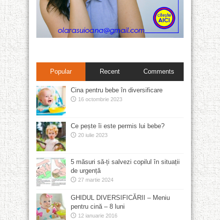
Popular
Recent
Comments
Cina pentru bebe în diversificare
16 octombrie 2023
Ce pește îi este permis lui bebe?
20 iulie 2023
5 măsuri să-ți salvezi copilul în situații
de urgență
27 martie 2024
GHIDUL DIVERSIFICĂRII – Meniu
pentru cină – 8 luni
12 ianuarie 2016