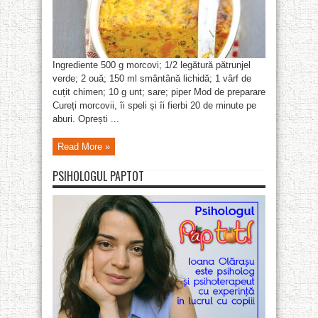
Ingrediente 500 g morcovi; 1/2 legătură pătrunjel
verde; 2 ouă; 150 ml smântână lichidă; 1 vârf de
cuțit chimen; 10 g unt; sare; piper Mod de preparare
Cureți morcovii, îi speli și îi fierbi 20 de minute pe
aburi. Oprești ...
Read More »
PSIHOLOGUL PAPTOT