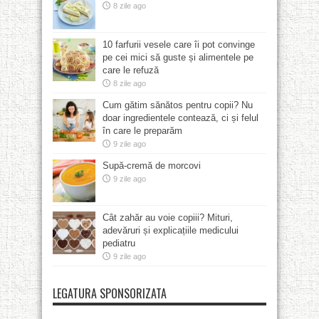
8 zile ago
10 farfurii vesele care îi pot convinge
pe cei mici să guste și alimentele pe
care le refuză
8 zile ago
Cum gătim sănătos pentru copii? Nu
doar ingredientele contează, ci și felul
în care le preparăm
9 zile ago
Supă-cremă de morcovi
9 zile ago
Cât zahăr au voie copiii? Mituri,
adevăruri și explicațiile medicului
pediatru
9 zile ago
LEGATURA SPONSORIZATA