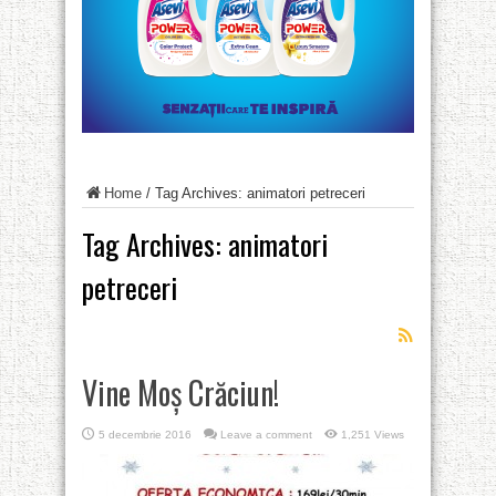
Home
/
Tag Archives: animatori petreceri
Tag Archives:
animatori
petreceri
Vine Moș Crăciun!
5 decembrie 2016
Leave a comment
1,251 Views