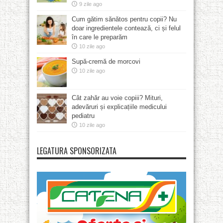
9 zile ago
Cum gătim sănătos pentru copii? Nu
doar ingredientele contează, ci și felul
în care le preparăm
10 zile ago
Supă-cremă de morcovi
10 zile ago
Cât zahăr au voie copiii? Mituri,
adevăruri și explicațiile medicului
pediatru
10 zile ago
LEGATURA SPONSORIZATA