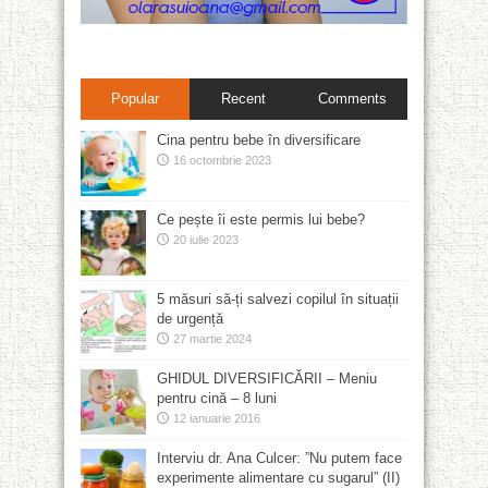
Popular
Recent
Comments
Cina pentru bebe în diversificare
16 octombrie 2023
Ce pește îi este permis lui bebe?
20 iulie 2023
5 măsuri să-ți salvezi copilul în situații
de urgență
27 martie 2024
GHIDUL DIVERSIFICĂRII – Meniu
pentru cină – 8 luni
12 ianuarie 2016
Interviu dr. Ana Culcer: ”Nu putem face
experimente alimentare cu sugarul” (II)