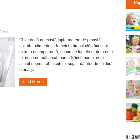
Po
 Views
Chiar dacă nu există lapte matern de proastă
calitate, alimentația femeii în timpul alăptării este
extrem de importantă, deoarece laptele matern este
fix ceea ce mănâncă mama Sânul mamei este
alintul suprem al micuțului sugar, dătător de căldură,
hrană și ...
Read More »
RECLA