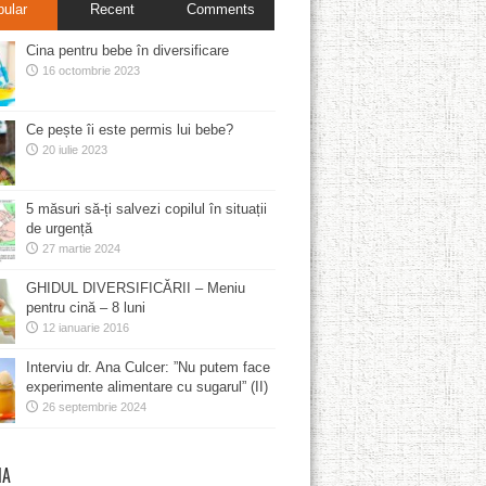
pular
Recent
Comments
Cina pentru bebe în diversificare
16 octombrie 2023
Ce pește îi este permis lui bebe?
20 iulie 2023
5 măsuri să-ți salvezi copilul în situații
de urgență
27 martie 2024
GHIDUL DIVERSIFICĂRII – Meniu
pentru cină – 8 luni
12 ianuarie 2016
Interviu dr. Ana Culcer: ”Nu putem face
experimente alimentare cu sugarul” (II)
26 septembrie 2024
MA