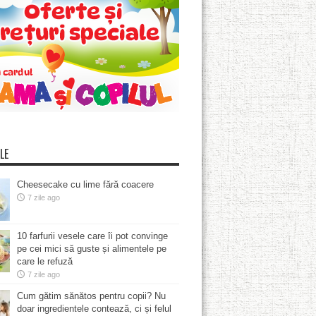
LE
Cheesecake cu lime fără coacere
7 zile ago
10 farfurii vesele care îi pot convinge
pe cei mici să guste și alimentele pe
care le refuză
7 zile ago
Cum gătim sănătos pentru copii? Nu
doar ingredientele contează, ci și felul