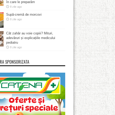
în care le preparăm
8 zile ago
Supă-cremă de morcovi
8 zile ago
Cât zahăr au voie copiii? Mituri,
adevăruri și explicațiile medicului
pediatru
8 zile ago
RA SPONSORIZATA