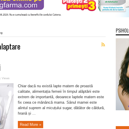
PSIHOL
re
alaptare
i
1 Views
Chiar dacă nu există lapte matern de proastă
calitate, alimentația femeii în timpul alăptării este
extrem de importantă, deoarece laptele matern este
fix ceea ce mănâncă mama. Sânul mamei este
alintul suprem al micuțului sugar, dătător de căldură,
hrană și ...
Read More »