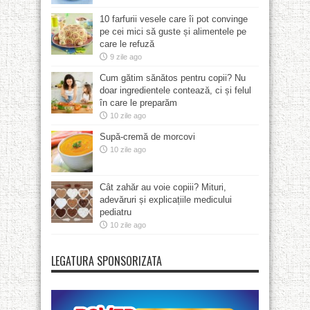
10 farfurii vesele care îi pot convinge
pe cei mici să guste și alimentele pe
care le refuză
9 zile ago
Cum gătim sănătos pentru copii? Nu
doar ingredientele contează, ci și felul
în care le preparăm
10 zile ago
Supă-cremă de morcovi
10 zile ago
Cât zahăr au voie copiii? Mituri,
adevăruri și explicațiile medicului
pediatru
10 zile ago
LEGATURA SPONSORIZATA