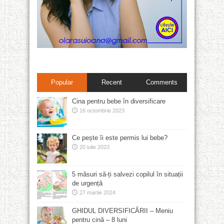
Popular
Recent
Comments
Cina pentru bebe în diversificare
16 octombrie 2023
Ce pește îi este permis lui bebe?
20 iulie 2023
5 măsuri să-ți salvezi copilul în situații
de urgență
27 martie 2024
GHIDUL DIVERSIFICĂRII – Meniu
pentru cină – 8 luni