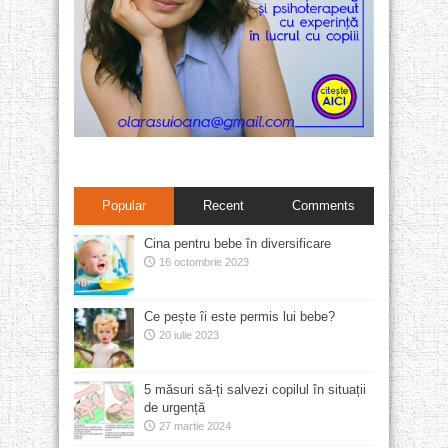
Popular
Recent
Comments
Cina pentru bebe în diversificare
16 octombrie 2023
Ce pește îi este permis lui bebe?
20 iulie 2023
5 măsuri să-ți salvezi copilul în situații
de urgență
27 martie 2024