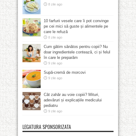
8 zile ago
10 farfurii vesele care îi pot convinge
pe cei mici să guste și alimentele pe
care le refuză
8 zile ago
Cum gătim sănătos pentru copii? Nu
doar ingredientele contează, ci și felul
în care le preparăm
9 zile ago
Supă-cremă de morcovi
9 zile ago
Cât zahăr au voie copiii? Mituri,
adevăruri și explicațiile medicului
pediatru
9 zile ago
LEGATURA SPONSORIZATA