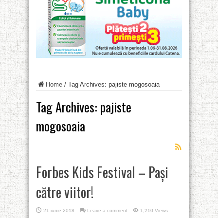
Home
/
Tag Archives: pajiste mogosoaia
Tag Archives:
pajiste
mogosoaia
Forbes Kids Festival – Pași
către viitor!
21 iunie 2018
Leave a comment
1,210 Views