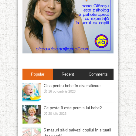
Popular
Recent
Comments
Cina pentru bebe în diversificare
16 octombrie 2023
Ce pește îi este permis lui bebe?
20 iulie 2023
5 măsuri să-ți salvezi copilul în situații
de urgență