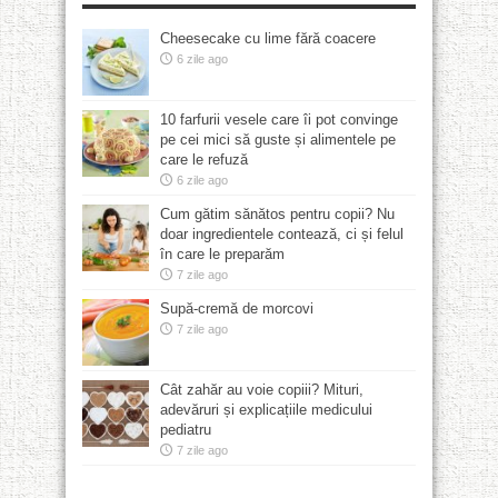
Cheesecake cu lime fără coacere
6 zile ago
10 farfurii vesele care îi pot convinge
pe cei mici să guste și alimentele pe
care le refuză
6 zile ago
Cum gătim sănătos pentru copii? Nu
doar ingredientele contează, ci și felul
în care le preparăm
7 zile ago
Supă-cremă de morcovi
7 zile ago
Cât zahăr au voie copiii? Mituri,
adevăruri și explicațiile medicului
pediatru
7 zile ago