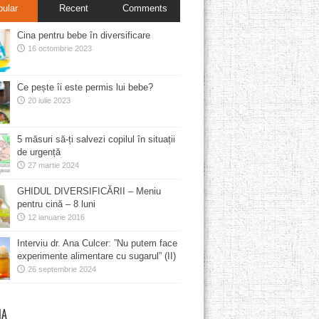
pular
Recent
Comments
Cina pentru bebe în diversificare
16 octombrie 2023
Ce pește îi este permis lui bebe?
20 iulie 2023
5 măsuri să-ți salvezi copilul în situații
de urgență
27 martie 2024
GHIDUL DIVERSIFICĂRII – Meniu
pentru cină – 8 luni
12 ianuarie 2016
Interviu dr. Ana Culcer: ”Nu putem face
experimente alimentare cu sugarul” (II)
26 septembrie 2024
MA