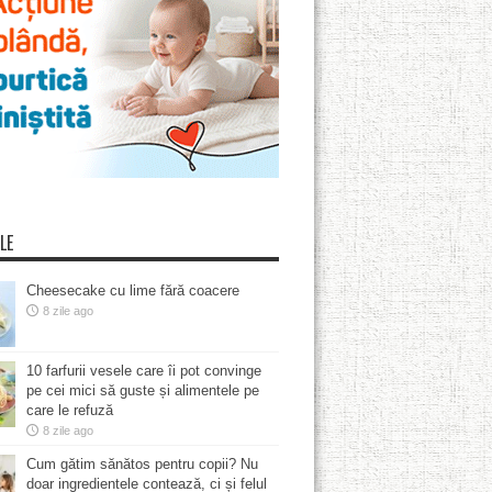
LE
Cheesecake cu lime fără coacere
8 zile ago
10 farfurii vesele care îi pot convinge
pe cei mici să guste și alimentele pe
care le refuză
8 zile ago
Cum gătim sănătos pentru copii? Nu
doar ingredientele contează, ci și felul