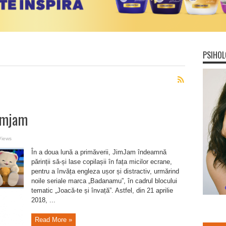
PSIHOL
imjam
Views
În a doua lună a primăverii, JimJam îndeamnă
părinții să-și lase copilașii în fața micilor ecrane,
pentru a învăța engleza ușor și distractiv, urmărind
noile seriale marca „Badanamu”, în cadrul blocului
tematic „Joacă-te și învață”. Astfel, din 21 aprilie
2018, ...
Read More »