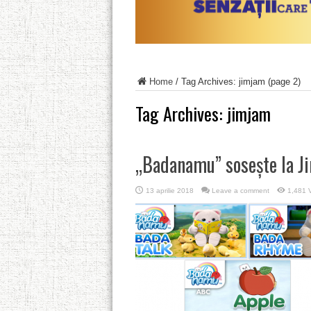
Home
/
Tag Archives: jimjam
(page 2)
Tag Archives:
jimjam
„Badanamu” sosește la J
13 aprilie 2018
Leave a comment
1,481 