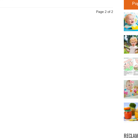
Po
Page 2 of 2
RECLA