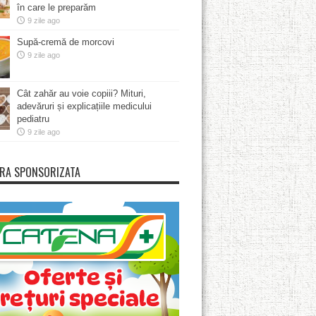
în care le preparăm
9 zile ago
Supă-cremă de morcovi
9 zile ago
Cât zahăr au voie copiii? Mituri,
adevăruri și explicațiile medicului
pediatru
9 zile ago
RA SPONSORIZATA