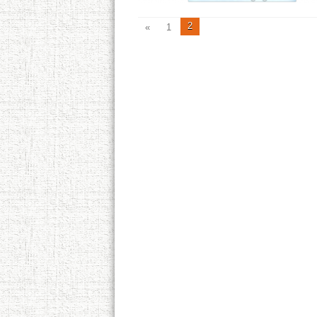
2
«
1