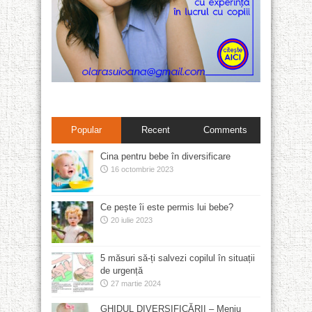
Popular
Recent
Comments
Cina pentru bebe în diversificare
16 octombrie 2023
Ce pește îi este permis lui bebe?
20 iulie 2023
5 măsuri să-ți salvezi copilul în situații
de urgență
27 martie 2024
GHIDUL DIVERSIFICĂRII – Meniu