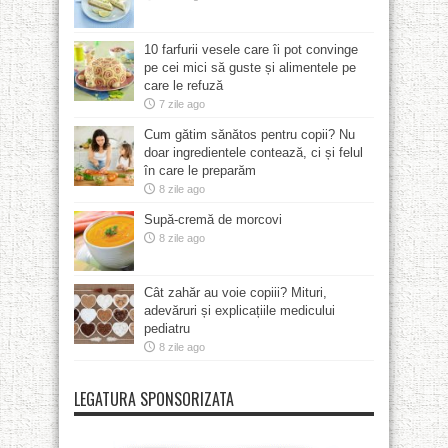
10 farfurii vesele care îi pot convinge
pe cei mici să guste și alimentele pe
care le refuză
7 zile ago
Cum gătim sănătos pentru copii? Nu
doar ingredientele contează, ci și felul
în care le preparăm
8 zile ago
Supă-cremă de morcovi
8 zile ago
Cât zahăr au voie copiii? Mituri,
adevăruri și explicațiile medicului
pediatru
8 zile ago
LEGATURA SPONSORIZATA