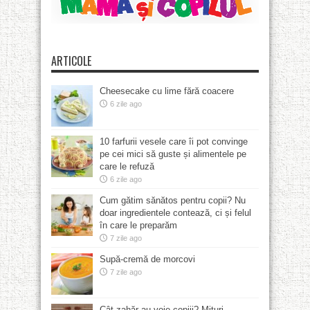
ARTICOLE
Cheesecake cu lime fără coacere
6 zile ago
10 farfurii vesele care îi pot convinge
pe cei mici să guste și alimentele pe
care le refuză
6 zile ago
Cum gătim sănătos pentru copii? Nu
doar ingredientele contează, ci și felul
în care le preparăm
7 zile ago
Supă-cremă de morcovi
7 zile ago
Cât zahăr au voie copiii? Mituri,