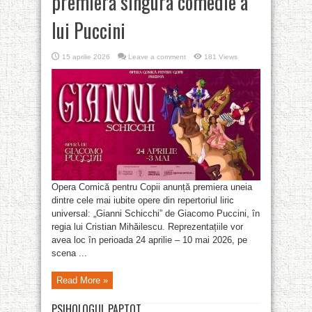
premieră singura comedie a
lui Puccini
15 aprilie 2026
Leave a comment
181 Views
Opera Comică pentru Copii anunță premiera uneia
dintre cele mai iubite opere din repertoriul liric
universal: „Gianni Schicchi” de Giacomo Puccini, în
regia lui Cristian Mihăilescu. Reprezentațiile vor
avea loc în perioada 24 aprilie – 10 mai 2026, pe
scena ...
Read More »
PSIHOLOGUL PAPTOT