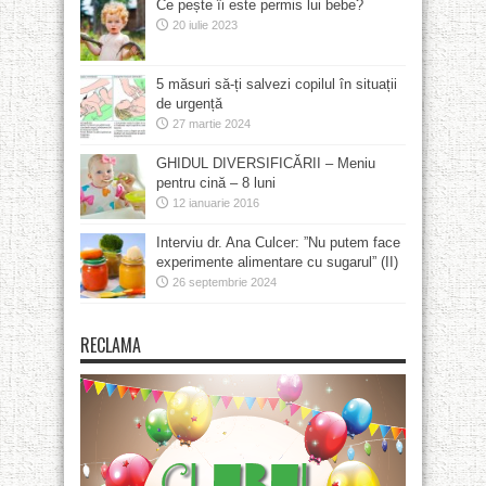
Ce pește îi este permis lui bebe?
20 iulie 2023
5 măsuri să-ți salvezi copilul în situații
de urgență
27 martie 2024
GHIDUL DIVERSIFICĂRII – Meniu
pentru cină – 8 luni
12 ianuarie 2016
Interviu dr. Ana Culcer: ”Nu putem face
experimente alimentare cu sugarul” (II)
26 septembrie 2024
RECLAMA