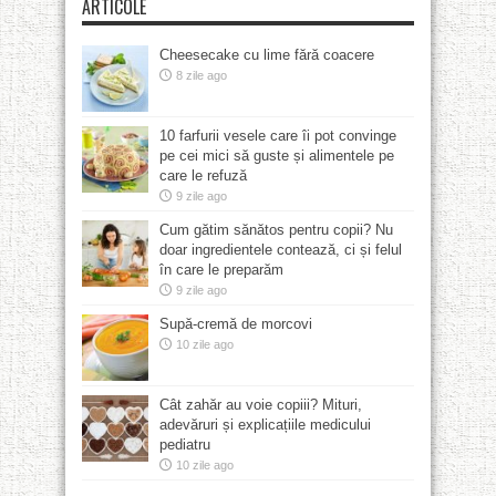
ARTICOLE
Cheesecake cu lime fără coacere
8 zile ago
10 farfurii vesele care îi pot convinge
pe cei mici să guste și alimentele pe
care le refuză
9 zile ago
Cum gătim sănătos pentru copii? Nu
doar ingredientele contează, ci și felul
în care le preparăm
9 zile ago
Supă-cremă de morcovi
10 zile ago
Cât zahăr au voie copiii? Mituri,
adevăruri și explicațiile medicului
pediatru
10 zile ago